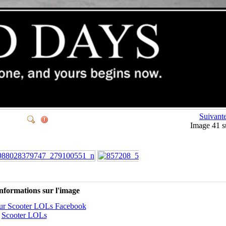
Suivant
Image 41 
nformations sur l'image
sur Scooter LOLs Facebook
:
Scooter LOLs