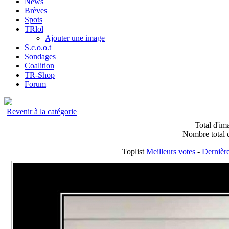
News
Brèves
Spots
TRlol
Ajouter une image
S.c.o.o.t
Sondages
Coalition
TR-Shop
Forum
Revenir à la catégorie
Total d'im
Nombre total d
Toplist
Meilleurs votes
-
Dernière