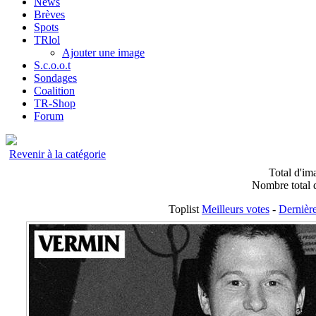
News
Brèves
Spots
TRlol
Ajouter une image
S.c.o.o.t
Sondages
Coalition
TR-Shop
Forum
Revenir à la catégorie
Total d'im
Nombre total d
Toplist
Meilleurs votes
-
Dernière