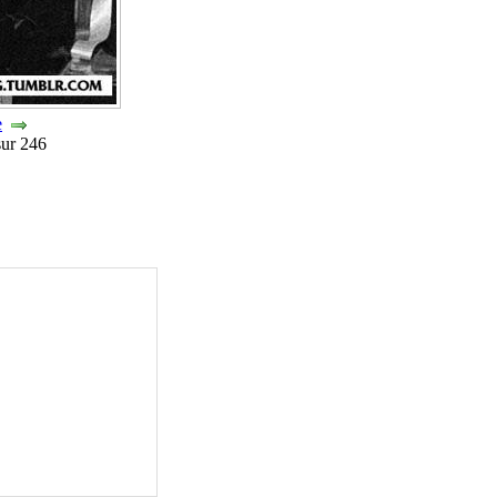
e
sur 246