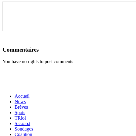
Commentaires
You have no rights to post comments
Accueil
News
Brèves
Spots
TRlol
S.c.o.o.t
Sondages
Coalition