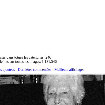
ages dans totues les catégories: 246
e hits sur toutes les images: 1,181,546
s ajoutées
-
Dernières commentées
-
Meilleurs affichages