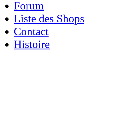
Forum
Liste des Shops
Contact
Histoire
Xnxx
ব+ল+চ+দ+চ+দ+bangladeshi
افلام
سكس
عربي
جديد
سكس
مصري
على
الفراش
مستحية
وتتناك
منتسب
عراقي