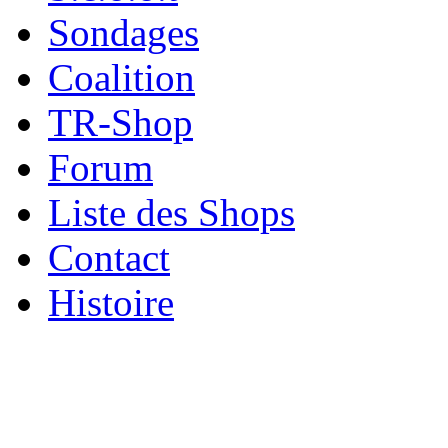
Sondages
Coalition
TR-Shop
Forum
Liste des Shops
Contact
Histoire
Xnxx
ব+ল+চ+দ+চ+দ+bangladeshi
افلام
سكس
عربي
جديد