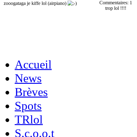
Commentaires: 1
zooogataga je kiffe lol (airpiano)
trop lol !!!!
Accueil
News
Brèves
Spots
TRlol
S.c.o.o.t