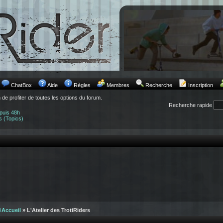
ChatBox
Aide
Règles
Membres
Recherche
Inscription
n de profiter de toutes les options du forum.
Recherche rapide
puis 48h
s (Topics)
8
Accueil
» L'Atelier des TrotiRiders