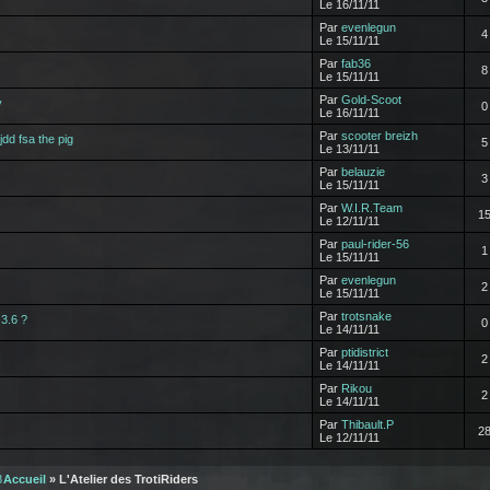
Le 16/11/11
Par
evenlegun
4
Le 15/11/11
Par
fab36
8
Le 15/11/11
Par
Gold-Scoot
y
0
Le 16/11/11
Par
scooter breizh
dd fsa the pig
5
Le 13/11/11
Par
belauzie
3
Le 15/11/11
Par
W.I.R.Team
1
Le 12/11/11
Par
paul-rider-56
1
Le 15/11/11
Par
evenlegun
2
Le 15/11/11
Par
trotsnake
 3.6 ?
0
Le 14/11/11
Par
ptidistrict
2
Le 14/11/11
Par
Rikou
2
Le 14/11/11
Par
Thibault.P
2
Le 12/11/11
8
Accueil
» L'Atelier des TrotiRiders