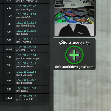
par LeTrotteurFou
16/11/11 à 20:47
789
par evenlegun
16/11/11 à 19:54
1527
par dede36
16/11/11 à 18:14
340
par Gold-Scoot
16/11/11 à 18:05
805
par nelulu
16/11/11 à 11:04
562
par Thomas.P
15/11/11 à 22:09
5
2422
par W.I.R.Team
15/11/11 à 18:14
485
par thebrokeneagle
15/11/11 à 15:42
495
par evenlegun
14/11/11 à 20:53
378
par trotsnake
14/11/11 à 16:37
573
par ptidistrict
14/11/11 à 13:03
753
par Rikou
13/11/11 à 21:57
8
3815
par Thibault.P