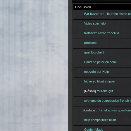
Discussion
Bar blazer pro , fourche distric e
Video spin help
trottinette razor french id
probleme
quel fourche ?
Fourche peter en deux
nouvelle bar Help !
hic avec blunt stripper
[Résolu]
fourche grit
systeme de compession french id
Sondage :
hic et autres question
help compatibilite blunt
Guidon Madd