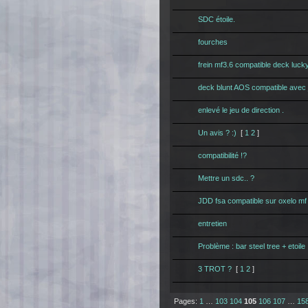
SDC étoile.
fourches
frein mf3.6 compatible deck luck
deck blunt AOS compatible avec j
enlevé le jeu de direction .
Un avis ? :)
[
1
2
]
compatibilité !?
Mettre un sdc.. ?
JDD fsa compatible sur oxelo mf
entretien
Problème : bar steel tree + etoile
3 TROT ?
[
1
2
]
Pages:
1
…
103
104
105
106
107
…
15