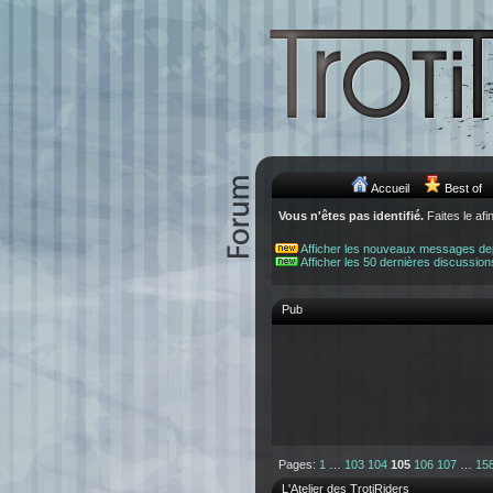
Accueil
Best of
Vous n'êtes pas identifié.
Faites le afi
Afficher les nouveaux messages de
Afficher les 50 dernières discussion
Pub
Pages:
1
…
103
104
105
106
107
…
15
L'Atelier des TrotiRiders