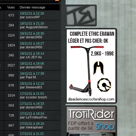
p.
Vues
Dernier message
19/11/11 à 12:26
673
par sosso94²
18/11/11 à 21:16
284
par AugustinSimon
18/11/11 à 18:36
1114
par dorian3450
18/11/11 à 18:27
2
1824
par dorian3450
18/11/11 à 18:14
345
par xX-JEY-Xx
18/11/11 à 18:06
3
2027
par dorian3450
18/11/11 à 17:39
899
par Paul M.
18/11/11 à 12:10
678
par theweed63
17/11/11 à 21:01
1014
par scooter breizh
17/11/11 à 18:33
563
par dorian3450
17/11/11 à 18:24
728
par LeTrotteurFou
17/11/11 à 18:16
667
par miniraphael
17/11/11 à 11:22
606