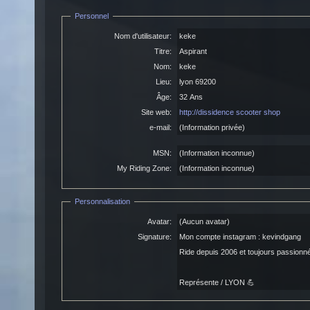
Personnel
Nom d'utilisateur:
keke
Titre:
Aspirant
Nom:
keke
Lieu:
lyon 69200
Âge:
32 Ans
Site web:
http://dissidence scooter shop
e-mail:
(Information privée)
MSN:
(Information inconnue)
My Riding Zone:
(Information inconnue)
Personnalisation
Avatar:
(Aucun avatar)
Signature:
Mon compte instagram : kevindgang
Ride depuis 2006 et toujours passionn
Représente / LYON 💪