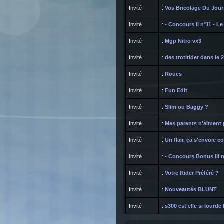
Invité
:
Vos Bricolage Du Jour
Invité
:
- Concours II n°11 - Le
Invité
:
Mgp Nitro vx3
Invité
:
des trotirider dans le 2
Invité
:
Roues
Invité
:
Fun Edit
Invité
:
Slim ou Baggy ?
Invité
:
Mes parents n'aiment p
Invité
:
Un flair, ça s'envoie 
Invité
:
- Concours Bonus III n
Invité
:
Votre Rider Préféré ?
Invité
:
Nouveautés BLUNT
Invité
:
s300 est elle si lourde