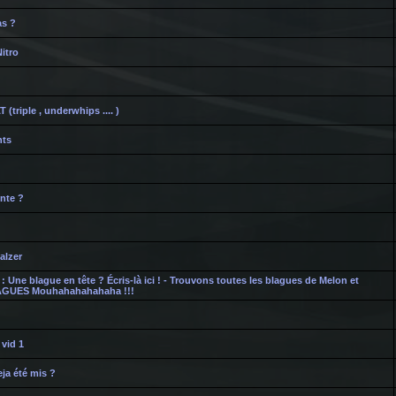
s ?
itro
triple , underwhips .... )
nts
ente ?
alzer
 : Une blague en tête ? Écris-là ici ! - Trouvons toutes les blagues de Melon et
AGUES Mouhahahahahaha !!!
 vid 1
eja été mis ?