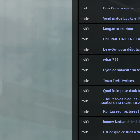
Invité
:
Bon Camescope ou pa
Invité
:
Vend matos Lucky et N
Invité
:
lamgan et morbert
Invité
:
ENORME LINE EN FLAT (
Invité
:
Le e-Out pour débuta
Invité
:
what ???
Invité
:
Lyon ce samedi : sa t
Invité
:
Team Troti Yvelines
Invité
:
Quel frein pour deck b
:
- Toutes vos blagues -
Invité
Melèche ! SPÉCIAL BL
Invité
:
Ro' Lasseur pictures !
Invité
:
jeremy lanfranchi mini
Invité
:
Est ce que ce trick a d