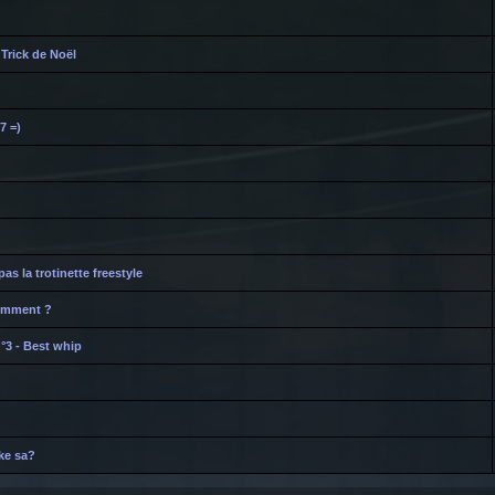
 Trick de Noël
7 =)
as la trotinette freestyle
comment ?
°3 - Best whip
 ke sa?