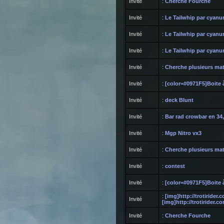
Invité
:
Cherche Fourche
Invité
:
Le Tailwhip par cyanu
Invité
:
Le Tailwhip par cyanu
Invité
:
Le Tailwhip par cyanu
Invité
:
Cherche plusieurs mat
Invité
:
[color=#0971F5]Boite 
Invité
:
deck Blunt
Invité
:
Bar rad crowbar en 34
Invité
:
Mgp Nitro vx3
Invité
:
Cherche plusieurs mat
Invité
:
contest
Invité
:
[color=#0971F5]Boite 
:
[img]http://trotirider.
Invité
[img]http://trotirider.c
Invité
:
Cherche Fourche