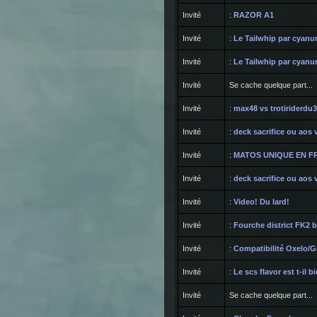
Invité
:
RAZOR A1
Invité
:
Le Tailwhip par cyanu
Invité
:
Le Tailwhip par cyanu
Invité
Se cache quelque part...
Invité
:
max48 vs trotiriderdu
Invité
:
deck sacrifice ou aos 
Invité
:
MATOS UNIQUE EN FRA
Invité
:
deck sacrifice ou aos 
Invité
:
Video! Du lard!
Invité
:
Fourche district FK2 b
Invité
:
Compatibilité Oxelo/Gr
Invité
:
Le scs flavor est t-il b
Invité
Se cache quelque part...