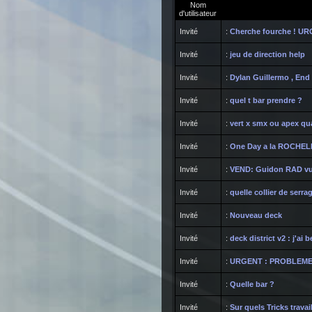
Nom
d'utilisateur
Invité
:
Cherche fourche ! U
Invité
:
jeu de direction help
Invité
:
Dylan Guillermo , End 
Invité
:
quel t bar prendre ?
Invité
:
vert x smx ou apex q
Invité
:
One Day a la ROCHELL
Invité
:
VEND: Guidon RAD vult
Invité
:
quelle collier de serra
Invité
:
Nouveau deck
Invité
:
deck district v2 : j'ai 
Invité
:
URGENT : PROBLEME
Invité
:
Quelle bar ?
Invité
:
Sur quels Tricks trava