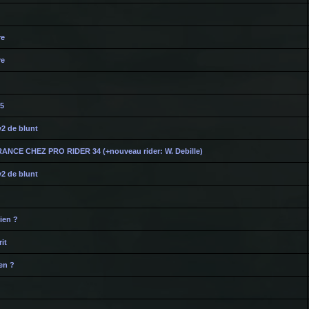
re
re
35
v2 de blunt
NCE CHEZ PRO RIDER 34 (+nouveau rider: W. Debille)
v2 de blunt
ien ?
it
ien ?