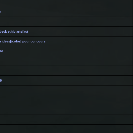
3
deck ethic artefact
à idées[/color] pour concours
d...
,9