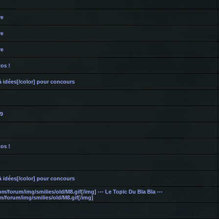
re
re
re
os !
à idées[/color] pour concours
,9
os !
à idées[/color] pour concours
com/forum/img/smilies/old/M8.gif[/img] --- Le Topic Du Bla Bla ---
om/forum/img/smilies/old/M8.gif[/img]