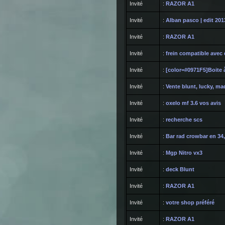
Invité
:
RAZOR A1
Invité
:
Alban pasco | edit 201
Invité
:
RAZOR A1
Invité
:
frein compatible avec 
Invité
:
[color=#0971F5]Boite 
Invité
:
Vente blunt, lucky, mad
Invité
:
oxelo mf 3.6 vos avis
Invité
:
recherche scs
Invité
:
Bar rad crowbar en 34
Invité
:
Mgp Nitro vx3
Invité
:
deck Blunt
Invité
:
RAZOR A1
Invité
:
votre shop préféré
Invité
:
RAZOR A1