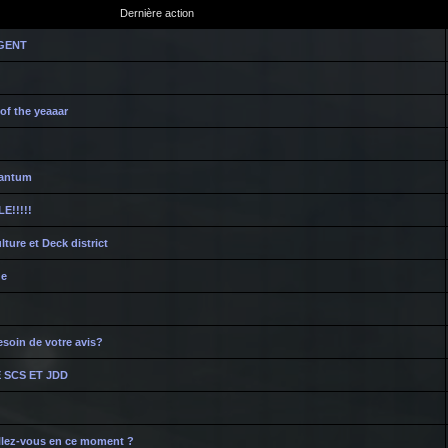
Dernière action
RGENT
of the yeaaar
uantum
E!!!!!
ure et Deck district
ge
besoin de votre avis?
 SCS ET JDD
illez-vous en ce moment ?