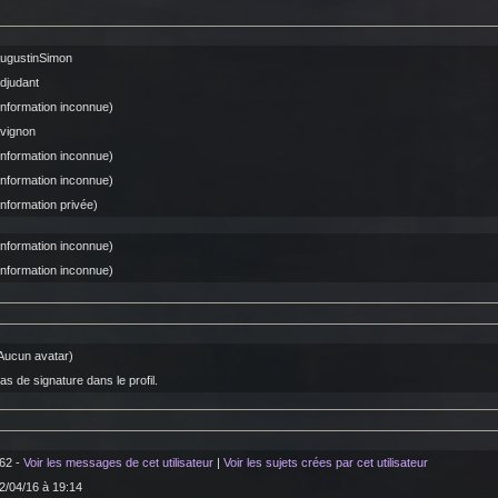
ugustinSimon
djudant
Information inconnue)
vignon
Information inconnue)
Information inconnue)
Information privée)
Information inconnue)
Information inconnue)
Aucun avatar)
as de signature dans le profil.
62 -
Voir les messages de cet utilisateur
|
Voir les sujets crées par cet utilisateur
2/04/16 à 19:14