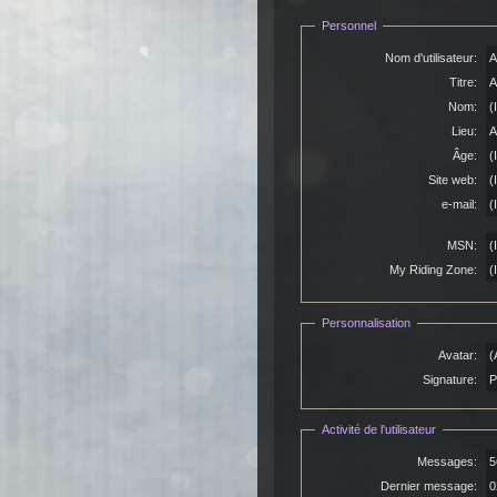
Personnel
Nom d'utilisateur:
A
Titre:
A
Nom:
(
Lieu:
A
Âge:
(
Site web:
(
e-mail:
(
MSN:
(
My Riding Zone:
(
Personnalisation
Avatar:
(
Signature:
P
Activité de l'utilisateur
Messages:
5
Dernier message:
0