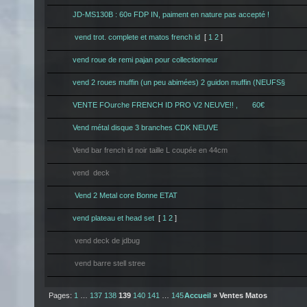
JD-MS130B : 60¤ FDP IN, paiment en nature pas accepté !
vend trot. complete et matos french id
[
1
2
]
vend roue de remi pajan pour collectionneur
vend 2 roues muffin (un peu abimées) 2 guidon muffin (NEUFS§
VENTE FOurche FRENCH ID PRO V2 NEUVE!! , 60€
Vend métal disque 3 branches CDK NEUVE
Vend bar french id noir taille L coupée en 44cm
vend deck
Vend 2 Metal core Bonne ETAT
vend plateau et head set
[
1
2
]
vend deck de jdbug
vend barre stell stree
Pages:
1
…
137
138
139
140
141
…
145
Accueil
» Ventes Matos