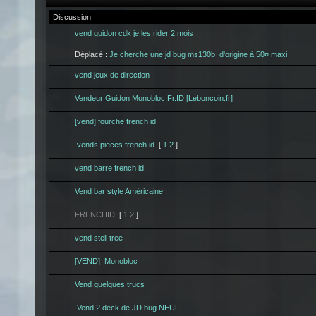
Discussion
vend guidon cdk je les rider 2 mois
Déplacé :
Je cherche une jd bug ms130b d'origine à 50¤ maxi
vend jeux de direction
Vendeur Guidon Monobloc Fr.ID [Leboncoin.fr]
[vend] fourche french id
vends pieces french id
[
1
2
]
vend barre french id
Vend bar style Américaine
FRENCHID
[
1
2
]
vend stell tree
[VEND] Monobloc
Vend quelques trucs
Vend 2 deck de JD bug NEUF