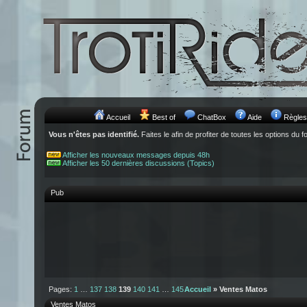
Accueil
Best of
ChatBox
Aide
Règles
Vous n'êtes pas identifié.
Faites le afin de profiter de toutes les options du f
Afficher les nouveaux messages depuis 48h
Afficher les 50 dernières discussions (Topics)
Pub
Pages:
1
…
137
138
139
140
141
…
145
Accueil
» Ventes Matos
Ventes Matos