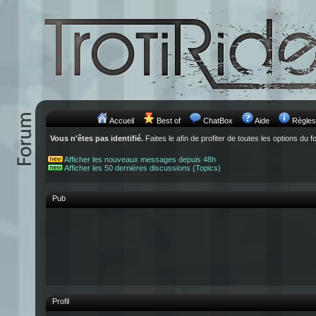
Accueil
Best of
ChatBox
Aide
Règles
Vous n'êtes pas identifié.
Faites le afin de profiter de toutes les options du f
Afficher les nouveaux messages depuis 48h
Afficher les 50 dernières discussions (Topics)
Pub
Profil