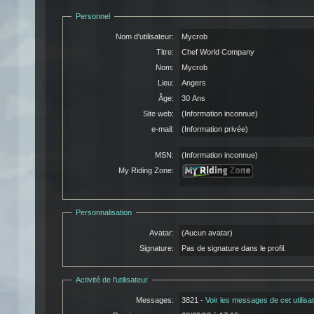
Personnel
Nom d'utilisateur:
Mycrob
Titre:
Chef World Company
Nom:
Mycrob
Lieu:
Angers
Âge:
30 Ans
Site web:
(Information inconnue)
e-mail:
(Information privée)
MSN:
(Information inconnue)
My Riding Zone:
Personnalisation
Avatar:
(Aucun avatar)
Signature:
Pas de signature dans le profil.
Activité de l'utilisateur
Messages:
3821 -
Voir les messages de cet utilisa