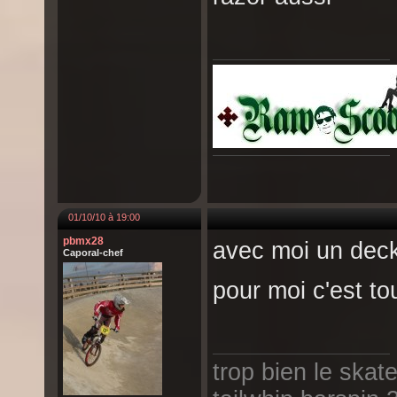
01/10/10 à 19:00
pbmx28
avec moi un deck 
Caporal-chef
pour moi c'est t
trop bien le skat