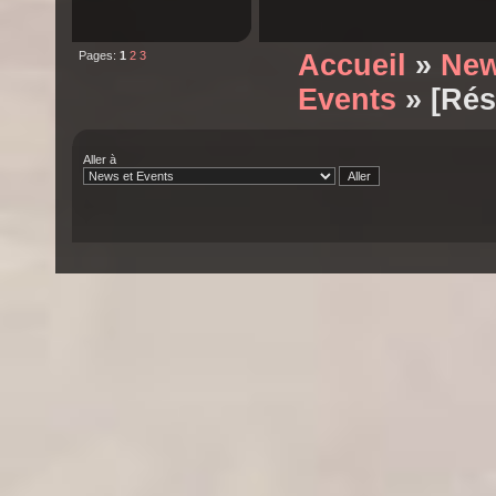
Pages:
1
2
3
Accueil
»
New
Events
» [Rés
Aller à