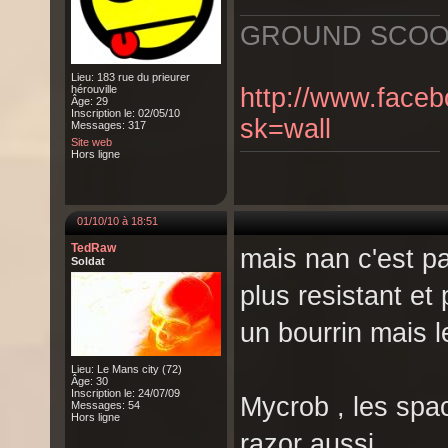
GROUND SCO
Lieu: 183 rue du prieurer
hérouville
http://www.fac
Âge: 29
Inscription le: 02/05/10
sk=wall
Messages: 317
Site web
Hors ligne
01/10/10 à 18:51
TedRaw
mais nan c'est pa
Soldat
plus resistant et 
un bourrin mais 
Lieu: Le Mans city (72)
Âge: 30
Inscription le: 24/07/09
Mycrob , les spac
Messages: 54
Hors ligne
razor aussi