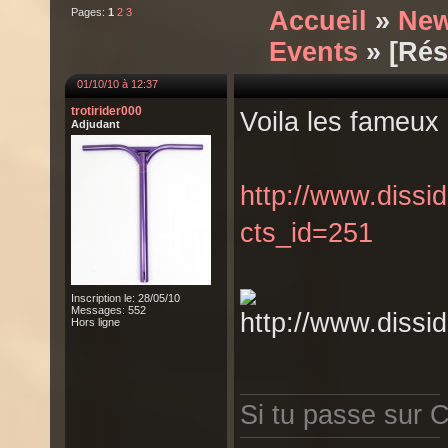
Pages:
1
2
3
Accueil
»
New
Events
» [Rés
01/10/10 à 12:37
trotirider000
Voila les fameux
Adjudant
http://www.diss
cts_id=251
Inscription le: 28/05/10
Messages: 552
Hors ligne
Si tu passe sur C