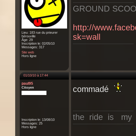
GROUND SCO
http://www.fac
Lieu: 183 rue du prieurer
sk=wall
hérouville
Âge: 29
Inscription le: 02/05/10
Messages: 317
Site web
Hors ligne
01/10/10 à 17:44
paul95
commadé
Citoyen
the ride is my l
Inscription le: 13/08/10
Messages: 25
Hors ligne