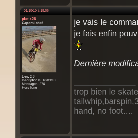
01/10/10 à 18:06
pbmx28
je vais le comma
Caporal-chef
je fais enfin pou
Dernière modific
Lieu: 2.8
Inscription le: 18/03/10
Messages: 270
Hors ligne
trop bien le skat
tailwhip,barspin,
hand, no foot....