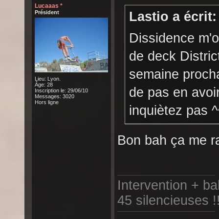
Lucaaas *
Président
Lastio a écrit:
Dissidence m'on
de deck Distric
semaine procha
Lieu: Lyon.
Âge: 28
de pas en avoi
Inscription le: 29/06/10
Messages: 3020
Hors ligne
inquiètez pas ^
Bon bah ça me ra
Intervention + b
45 silencieuses !