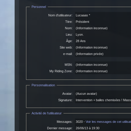
Personnel
Nom d'utilisateur:
Lucaaas *
Titre:
Président
Nom:
(Information inconnue)
Lieu:
Lyon.
Âge:
28 Ans
Site web:
(Information inconnue)
e-mail:
(Information privée)
MSN:
(Information inconnue)
My Riding Zone:
(Information inconnue)
Personnalisation
Avatar:
(Aucun avatar)
Signature:
Intervention + balles chemisées ! Mas
Activité de l'utilisateur
Messages:
3020 -
Voir les messages de cet utilisa
Dernier message:
26/06/13 à 19:30