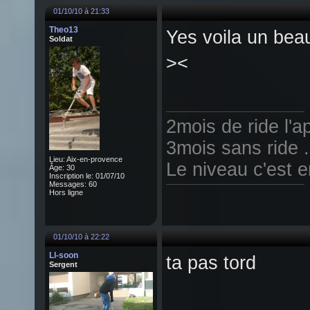
01/10/10 à 21:33
Theo13
Yes voila un beau 
Soldat
><
2mois de ride l'a
3mois sans ride .
Lieu: Aix-en-provence
Le niveau c'est e
Âge: 30
Inscription le: 01/07/10
Messages: 60
Hors ligne
01/10/10 à 22:22
Ll-soon
ta pas tord
Sergent