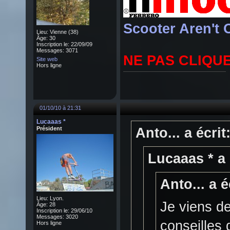
Scooter Aren't 
Lieu: Vienne (38)
Âge: 30
Inscription le: 22/09/09
Messages: 3071
NE PAS CLIQU
Site web
Hors ligne
01/10/10 à 21:31
Lucaaas *
Président
Anto... a écrit
Lucaaas * a 
Anto... a é
Lieu: Lyon.
Je viens d
Âge: 28
Inscription le: 29/06/10
Messages: 3020
conseilles d
Hors ligne