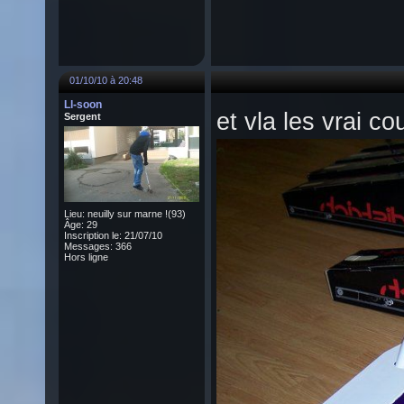
01/10/10 à 20:48
Ll-soon
et vla les vrai c
Sergent
Lieu: neuilly sur marne !(93)
Âge: 29
Inscription le: 21/07/10
Messages: 366
Hors ligne