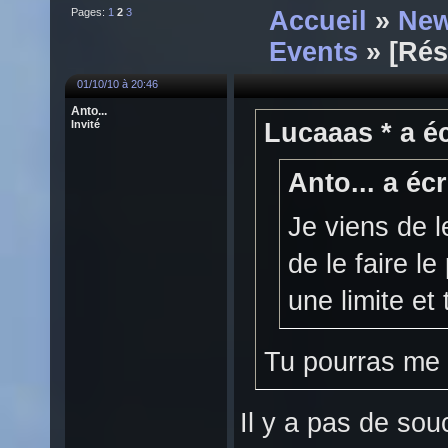
Pages:
1
2
3
Accueil
»
New
Events
» [Rés
01/10/10 à 20:46
Anto...
Invité
Lucaaas * a éc
Anto... a écr
Je viens de 
de le faire le
une limite et
Tu pourras me d
Il y a pas de souc