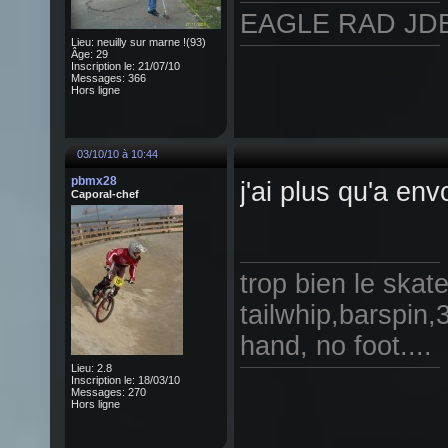
EAGLE RAD JDB
Lieu: neuilly sur marne !(93)
Âge: 29
Inscription le: 21/07/10
Messages: 366
Hors ligne
03/10/10 à 10:44
pbmx28
j'ai plus qu'a en
Caporal-chef
trop bien le skat
tailwhip,barspin,
hand, no foot....
Lieu: 2.8
Inscription le: 18/03/10
Messages: 270
Hors ligne