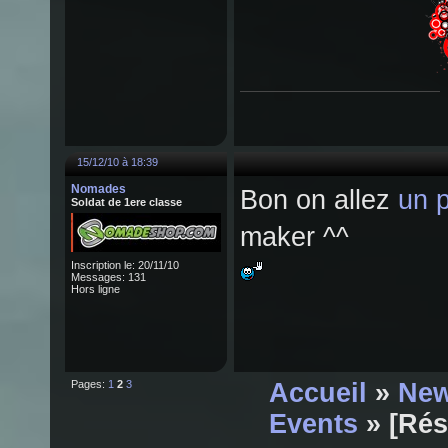
15/12/10 à 18:39
Nomades
Bon on allez
un p
Soldat de 1ere classe
maker ^^
Inscription le: 20/11/10
Messages: 131
Hors ligne
Pages:
1
2
3
Accueil
»
New
Events
» [Rés