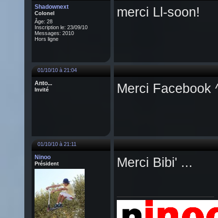
Shadownext
merci Ll-soon!
Colonel
Âge: 28
Inscription le: 23/09/10
Messages: 2010
Hors ligne
01/10/10 à 21:04
Anto...
Merci Facebook ^
Invité
01/10/10 à 21:11
Ninoo
Merci Bibi' ...
Président