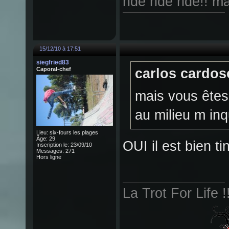
ride ride ride!! ma
15/12/10 à 17:51
siegfried83
Caporal-chef
carlos cardoso
mais vous êtes 
au milieu m in
Lieu: six-fours les plages
Âge: 29
OUI il est bien ti
Inscription le: 23/09/10
Messages: 271
Hors ligne
La Trot For Life !