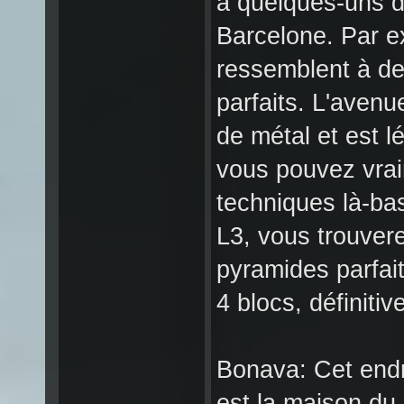
à quelques-uns 
Barcelone. Par e
ressemblent à de
parfaits. L'aven
de métal et est 
vous pouvez vraim
techniques là-bas
L3, vous trouver
pyramides parfait
4 blocs, définitiv
Bonava: Cet endr
est la maison du 