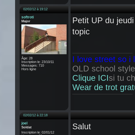
02/02/12 à 19:12
softroti
Petit UP du jeudi 
Major
topic
I love street so i
Âge: 28
Inscription le: 23/10/11
Messages: 710
OLD school style 
Hors ligne
Clique ICI
si tu c
Wear de trot grat
02/02/12 à 22:18
joel
Salut
Soldat
Inscription le: 02/01/12