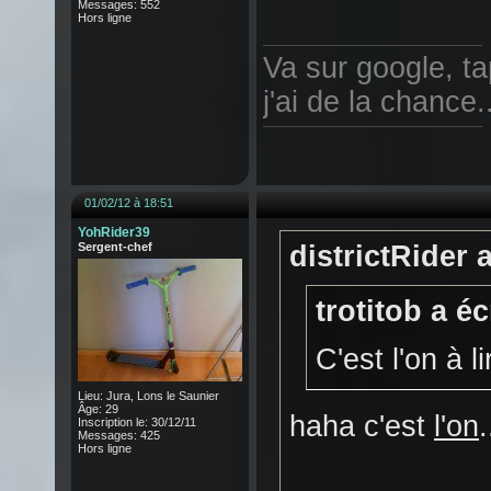
Messages: 552
Hors ligne
Va sur google, ta
j'ai de la chance.
01/02/12 à 18:51
YohRider39
Sergent-chef
districtRider a
trotitob a éc
C'est l'on à l
Lieu: Jura, Lons le Saunier
Âge: 29
haha c'est
l'on
Inscription le: 30/12/11
Messages: 425
Hors ligne