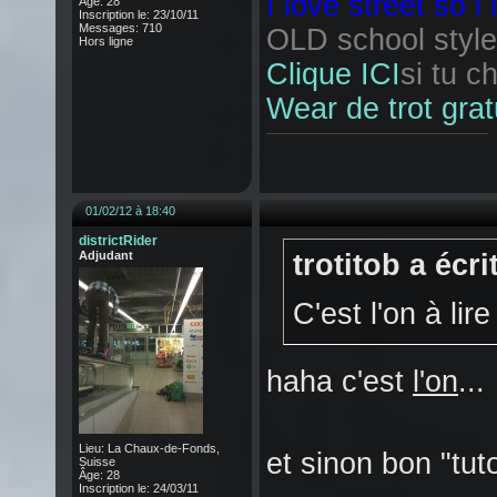
I love street so i
Âge: 28
Inscription le: 23/10/11
Messages: 710
OLD school style 
Hors ligne
Clique ICI
si tu c
Wear de trot grat
01/02/12 à 18:40
districtRider
Adjudant
trotitob a écrit
C'est l'on à lir
haha c'est
l'on
..
Lieu: La Chaux-de-Fonds,
et sinon bon "tuto
Suisse
Âge: 28
Inscription le: 24/03/11