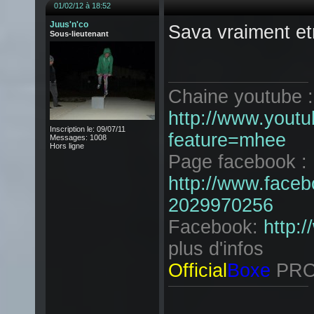
01/02/12 à 18:52
Juus'n'co
Sava vraiment e
Sous-lieutenant
Chaine youtube :
http://www.youtu
Inscription le: 09/07/11
feature=mhee
Messages: 1008
Hors ligne
Page facebook :
http://www.face
2029970256
Facebook:
http:
plus d'infos
Official
Boxe
PRO