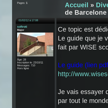
Pages:
1
Accueil
»
Div
de
Barcelone
01/02/12 à 17:08
softroti
Ce topic est déd
Major
Le guide que je v
fait par WISE sco
Âge: 28
Inscription le: 23/10/11
Le guide (lien pd
Messages: 710
Hors ligne
http://www.wise
Je vais essayer d
par tout le monde