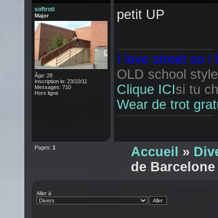
softroti
petit UP
Major
I love street so i
OLD school style 
Âge: 28
Inscription le: 23/10/11
Clique ICI
si tu c
Messages: 710
Hors ligne
Wear de trot grat
Pages:
1
Accueil
»
Div
de
Barcelone
Aller à