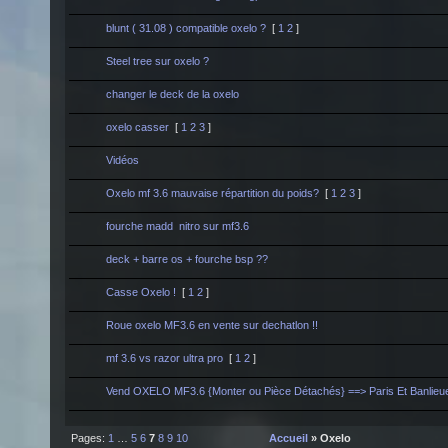
blunt ( 31.08 ) compatible oxelo ?
[
1
2
]
Steel tree sur oxelo ?
changer le deck de la oxelo
oxelo casser
[
1
2
3
]
Vidéos
Oxelo mf 3.6 mauvaise répartition du poids?
[
1
2
3
]
fourche madd nitro sur mf3.6
deck + barre os + fourche bsp ??
Casse Oxelo !
[
1
2
]
Roue oxelo MF3.6 en vente sur dechatlon !!
mf 3.6 vs razor ultra pro
[
1
2
]
Vend OXELO MF3.6 {Monter ou Pièce Détachés} ==> Paris Et Banlieu
Pages:
1
…
5
6
7
8
9
10
Accueil
» Oxelo