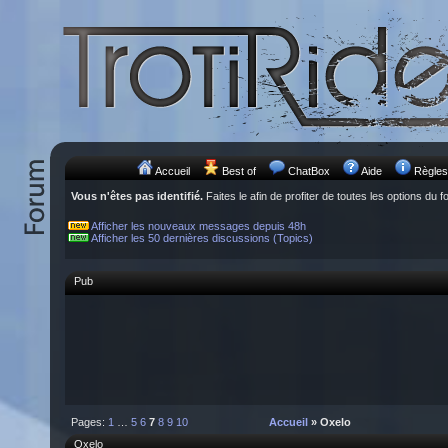
Accueil
Best of
ChatBox
Aide
Règles
Vous n'êtes pas identifié.
Faites le afin de profiter de toutes les options du f
Afficher les nouveaux messages depuis 48h
Afficher les 50 dernières discussions (Topics)
Pub
Pages:
1
…
5
6
7
8
9
10
Accueil
» Oxelo
Oxelo