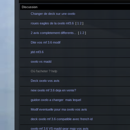
Discussion
Changer de deck sur une oxelo
roues eagles de la oxelo mf3.6
[
1
2
]
2 avis completement differents...
[
1
2
]
Dite vos mf 3.6 modif
jdd mf3.6
oxelo vs madd
Où l'acheter ? help
Deck oxelo vos avis
new oxelo mf 3.6 deja en vente?
guidon oxelo a changer mais lequel
Modif eventuelle pour ma oxelo vos avis
deck oxelo mf 3.6 compatible avec french id
oxelo mf 3.6 VS madd gear mgp vos avis