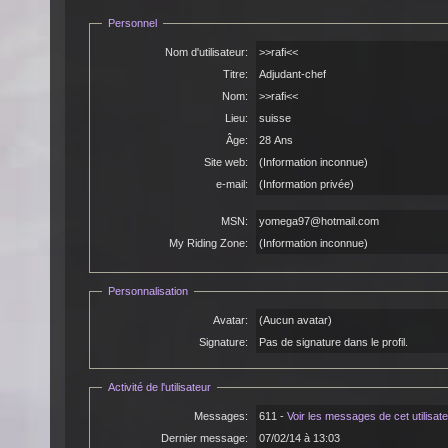
Personnel
Nom d'utilisateur:
>>rafi<<
Titre:
Adjudant-chef
Nom:
>>rafi<<
Lieu:
suisse
Âge:
28 Ans
Site web:
(Information inconnue)
e-mail:
(Information privée)
MSN:
yomega97@hotmail.com
My Riding Zone:
(Information inconnue)
Personnalisation
Avatar:
(Aucun avatar)
Signature:
Pas de signature dans le profil.
Activité de l'utilisateur
Messages:
611 -
Voir les messages de cet utilisat
Dernier message:
07/02/14 à 13:03