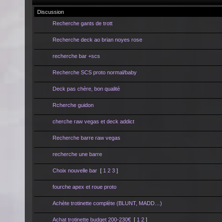
Discussion
Recherche gants de trott
Recherche deck ao brian noyes rose
recherche bar +scs
Recherche SCS proto normal/baby
Deck pas chère, bon qualité
Rcherche guidon
cherche raw vegas et deck addict
Recherche barre raw vegas
recherche une barre
Choix nouvelle bar
[
1
2
3
]
fourche apex et roue proto
Achète trotinette complète (BLUNT, MADD…)
Achat trotinette budget 200-230€
[
1
2
]