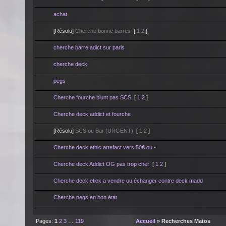
achat
[Résolu]
Cherche bonne barres
[
1
2
]
cherche barre adict sur paris
cherche deck
pegs
Cherche fourche blunt pas SCS
[
1
2
]
Cherche deck addict et fourche
[Résolu]
SCS ou Bar (URGENT)
[
1
2
]
Cherche deck ethic artefact vers 50€ ou -
Cherche deck Addict OG pas trop cher
[
1
2
]
Cherche deck etick a vendre ou échanger contre deck madd
Cherche pegs en bon état
Pages:
1
2
3
…
119
Accueil
» Recherches Matos