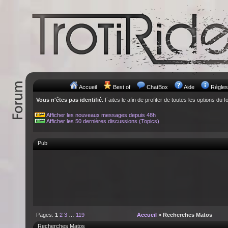
Accueil
Best of
ChatBox
Aide
Règles
Vous n'êtes pas identifié.
Faites le afin de profiter de toutes les options du f
Afficher les nouveaux messages depuis 48h
Afficher les 50 dernières discussions (Topics)
Pub
Pages:
1
2
3
…
119
Accueil
» Recherches Matos
Recherches Matos