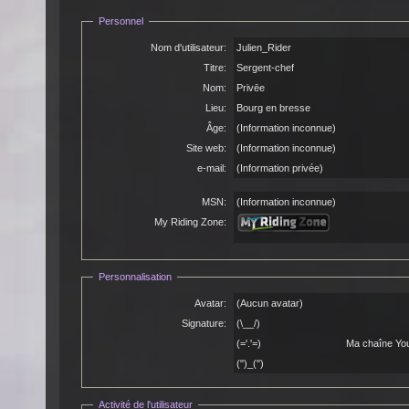
Personnel
Nom d'utilisateur:
Julien_Rider
Titre:
Sergent-chef
Nom:
Privēe
Lieu:
Bourg en bresse
Âge:
(Information inconnue)
Site web:
(Information inconnue)
e-mail:
(Information privée)
MSN:
(Information inconnue)
My Riding Zone:
Personnalisation
Avatar:
(Aucun avatar)
Signature:
(\_
(='.'=) Ma chaîne YouTub
(")_(")
Activité de l'utilisateur