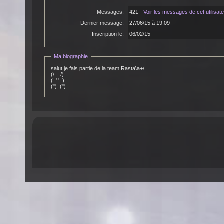
Messages:
421 -
Voir les messages de cet utilisat
Dernier message:
27/06/15 à 19:09
Inscription le:
06/02/15
Ma biographie
salut je fais partie de la team Rasta\a+/
(\__/)
(='.'=)
(")_(")