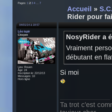
Pages:
1
2
3
4
…
7
Accueil
»
S.C
Rider pour fa
04/01/14 à 18:57
Léo ispir
Citoyen
NosyRider a éc
Vraiment perso
débutant en fla
Lieu: Rouen
Âge: 24
Si moi
Inscription le: 22/12/13
Messages: 10
Hors ligne
Ta trot c'est com