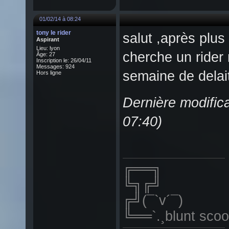
01/02/14 à 08:24
tony le rider
salut ,après plus 
Aspirant
Lieu: lyon
cherche un rider 
Âge: 27
Inscription le: 26/04/11
Messages: 924
semaine de delait
Hors ligne
Dernière modifica
07:40)
╔══╗
╚╗╔╝
╔╝(¯`v´¯)
╚══`.¸blunt scoo