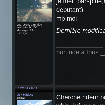
je met barspine,
debutant)
mp moi
Lieu: boissy saint léger
Inscription le: 20/01/14
Dernière modific
Messages: 63
Hors ligne
bon ride a tous 
!----
22/06/14 à 10:27
alex balducci
Cherche rideur pou
Soldat