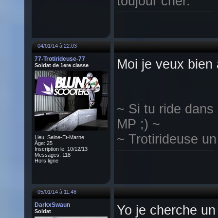
toujour cher.
04/01/14 à 22:03
77-Trotirideuse-77
Moi je veux bien
Soldat de 1ere classe
~ Si tu ride dans
MP ;) ~
~ Trotirideuse un
Lieu: Seine-Et-Marne
Âge: 25
Inscription le: 10/12/13
Messages: 118
Hors ligne
05/01/14 à 11:46
DarkxSwaun
Yo je cherche un
Soldat