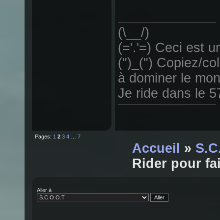
(\__/)
(='.'=) Ceci est un
(")_(") Copiez/col
à dominer le mon
Je ride dans le 5
Pages:
1
2
3
4
…
7
Accueil
»
S.C
Rider pour fa
Aller à