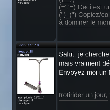
Hors ligne
(='.'=) Ceci est un
(")_(") Copiez/col
à dominer le mon
26/01/14 à 19:00
titoutrott38
Salut, je cherche
Nouveau
mais vraiment dé
Envoyez moi un M
trotirider un jour,
Inscription le: 22/01/14
Messages: 5
Hors ligne