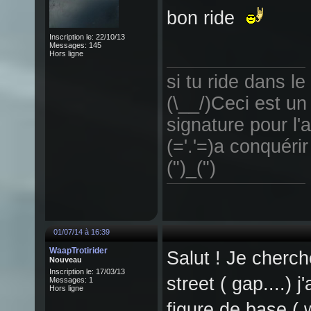
bon ride
Inscription le: 22/10/13
Messages: 145
Hors ligne
si tu ride dans l
(\__/)Ceci est un 
signature pour l'a
(='.'=)a conquéri
(")_(")
01/07/14 à 16:39
WaapTrotirider
Salut ! Je cherch
Nouveau
Inscription le: 17/03/13
street ( gap....) 
Messages: 1
Hors ligne
figure de base ( 