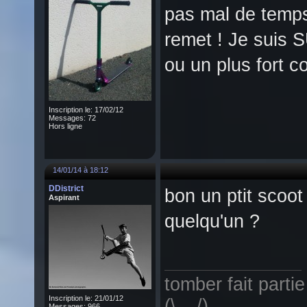
pas mal de temps 
remet ! Je suis S
ou un plus fort c
Inscription le: 17/02/12
Messages: 72
Hors ligne
14/01/14 à 18:12
DDistrict
bon un ptit scoot
Aspirant
quelqu'un ?
tomber fait parti
Inscription le: 21/01/12
(\__/)
Messages: 966