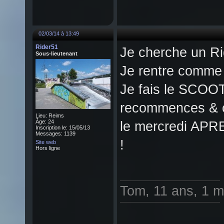
02/03/14 à 13:49
Rider51
Je cherche un R
Sous-lieutenant
Je rentre comme 
Je fais le SCOOT
recommences & ce
Lieu: Reims
Âge: 24
le mercredi APRE
Inscription le: 15/05/13
Messages: 1139
!
Site web
Hors ligne
Tom, 11 ans, 1 mè