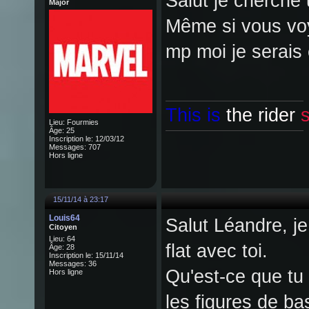
Salut je cherche 
Major
Même si vous voy
mp moi je serais 
This is
the rider
s
Lieu: Fourmies
Âge: 25
Inscription le: 12/03/12
Messages: 707
Hors ligne
15/11/14 à 23:17
Louis64
Salut Léandre, je
Citoyen
Lieu: 64
flat avec toi.
Âge: 28
Inscription le: 15/11/14
Messages: 36
Qu'est-ce que tu 
Hors ligne
les figures de b