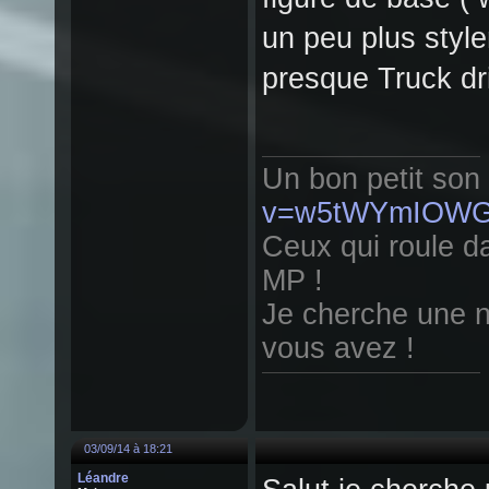
un peu plus styl
presque Truck dr
Un bon petit son
v=w5tWYmIOW
Ceux qui roule da
MP !
Je cherche une n
vous avez !
03/09/14 à 18:21
Léandre