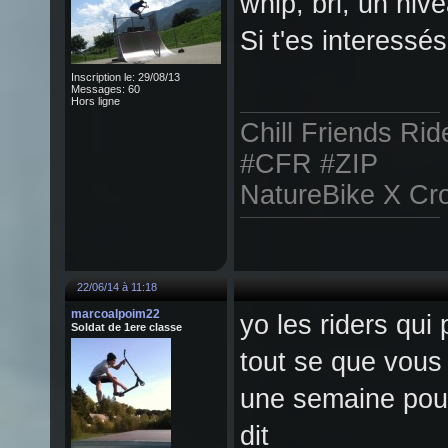
whip, bri, un niv
Si t'es interessé
Inscription le: 29/08/13
Messages: 60
Hors ligne
Chill Friends Rid
#CFR #ZIP
NatureBike X Cr
22/06/14 à 11:18
marcoalpoim22
yo les riders qui 
Soldat de 1ere classe
tout se que vous
une semaine pou
dit