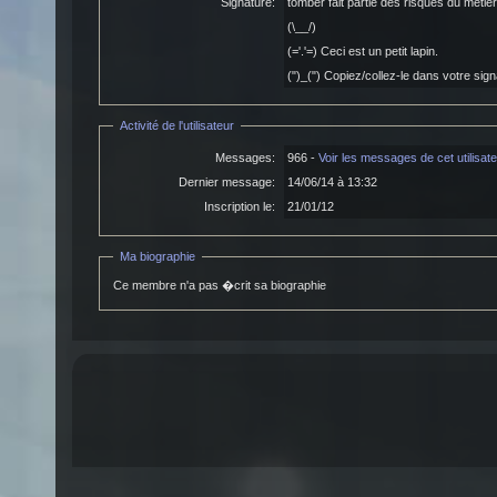
Signature:
tomber fait partie des risques du métier
(\__/)
(='.'=) Ceci est un petit lapin.
(")_(") Copiez/collez-le dans votre sig
Activité de l'utilisateur
Messages:
966 -
Voir les messages de cet utilisat
Dernier message:
14/06/14 à 13:32
Inscription le:
21/01/12
Ma biographie
Ce membre n'a pas �crit sa biographie