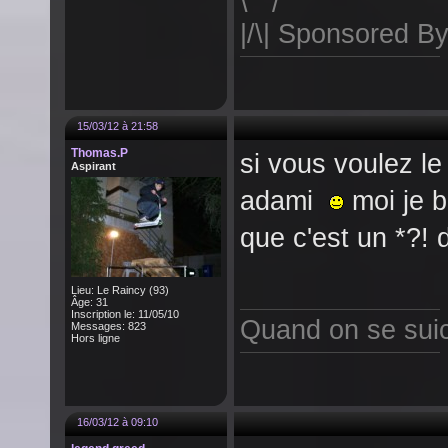
\ 
|/\| Sponsored By
15/03/12 à 21:58
Thomas.P
si vous voulez le
Aspirant
adami
moi je b
que c'est un *?! d'
Lieu: Le Raincy (93)
Âge: 31
Inscription le: 11/05/10
Quand on se suici
Messages: 823
Hors ligne
16/03/12 à 09:10