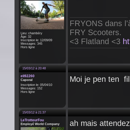
FRYONS dans l’âm
FRY Scooters.
Lieu: chambéry
Âge: 32
<3 Flatland <3
h
Inscription le: 12/09/09
Messages: 345
Hors ligne
15/03/12 à 20:48
eli92260
Moi je pen ten fi
Caporal
Inscription le: 05/04/10
Messages: 152
Hors ligne
15/03/12 à 21:37
LeTrotteurFou
ah mais attendez 
Employé World Company