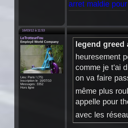
arret maldie pour
16/03/12 à 11:53
LeTrotteurFou
Employé World Company
legend greed a
heuresement pour
comme je t'ai d
on va faire pass
Lieu: Paris ! (75)
Inscription le: 16/07/10
Messages: 3352
Hors ligne
même plus rou
appelle pour t
avec les rése