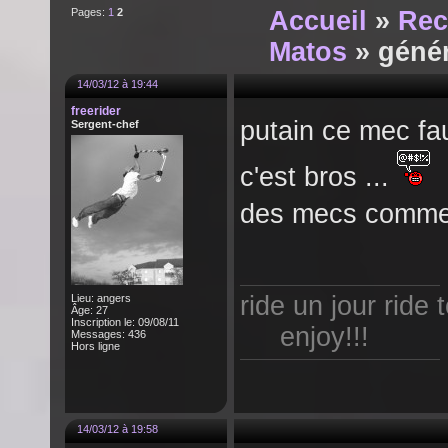
Pages:
1
2
Accueil
»
Rec
Matos
» généro
14/03/12 à 19:44
freerider
putain ce mec fa
Sergent-chef
c'est bros ...
des mecs comme s
ride un jour ride 
Lieu: angers
Âge: 27
Inscription le: 09/08/11
enjoy!!!
Messages: 436
Hors ligne
14/03/12 à 19:58