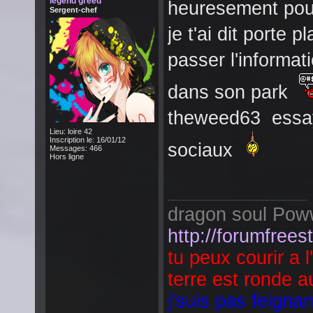
legend greed
heuresement pour t
Sergent-chef
je t'ai dit porte
passer l'informat
dans son park
theweed63 essay
Lieu: loire 42
Inscription le: 16/01/12
sociaux
Messages: 466
Hors ligne
dragon soul Pow
http://forumfrees
tu peux courir a l
terre est ronde au
j'suis pas feignan