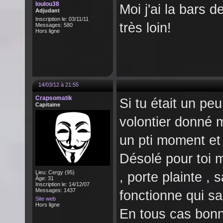
loulou38
Moi j'ai la bars d
Adjudant
Inscription le: 03/11/11
très loin!
Messages: 580
Hors ligne
14/03/12 à 21:55
Crapsomatik
Si tu était un peu
Capitaine
volontier donné m
un pti moment et
Désolé pour toi m
Lieu: Cergy (95)
, porte plainte ,
Âge: 31
Inscription le: 14/12/07
Messages: 1437
fonctionne qui sa
Site web
Hors ligne
En tous cas bonn