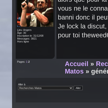
vous ne le conna
banni donc il peu
Je lock la discut
Lieu: Angers
Âge: 30
pour toi theweed
Inscription le: 31/12/08
Messages: 3821
Hors ligne
Pages:
1
2
Accueil
»
Rec
Matos
» généro
Aller à