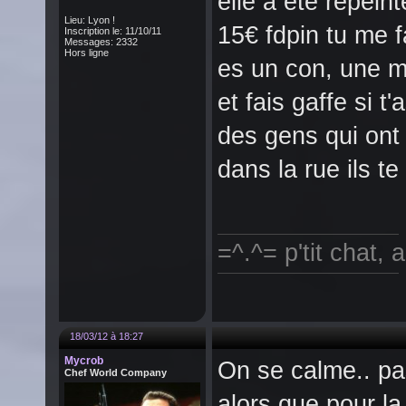
elle a été repein
Lieu: Lyon !
15€ fdpin tu me f
Inscription le: 11/10/11
Messages: 2332
Hors ligne
es un con, une m
et fais gaffe si t
des gens qui ont d
dans la rue ils 
=^.^= p'tit chat,
18/03/12 à 18:27
Mycrob
On se calme.. pa
Chef World Company
alors que pour la 