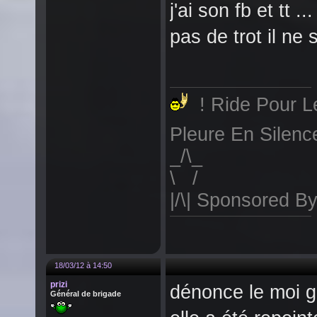
j'ai son fb et tt .
pas de trot il ne
! Ride Pour Le
Pleure En Silenc
_/\
\ 
|/\| Sponsored By
18/03/12 à 14:50
prizi
dénonce le moi g
Général de brigade