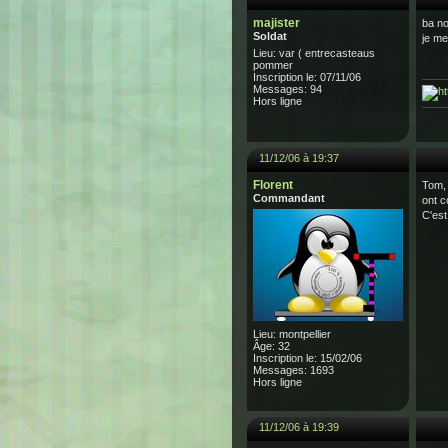
majister
ba no
Soldat
je me 
Lieu: var ( entrecasteaus
pommer
Inscription le: 07/11/06
Messages: 94
Hors ligne
11/12/06 à 19:37
Florent
Tom, 
Commandant
ont co
C'est
Lieu: montpellier
Âge: 32
Inscription le: 15/02/06
Messages: 1693
Hors ligne
11/12/06 à 19:39