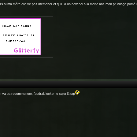
ors si ma mére elle ve pas memener et quil i a un new bol a la motte ans mon pti village pomé b
n va pa recommencer, faudrait locker le sujet là stp