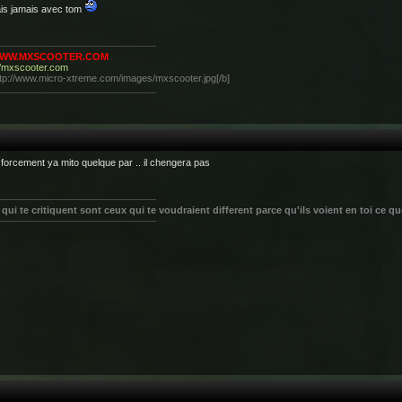
ais jamais avec tom
WWW.MXSCOOTER.COM
//mxscooter.com
[/b]
forcement ya mito quelque par .. il chengera pas
qui te critiquent sont ceux qui te voudraient different parce qu'ils voient en toi ce q