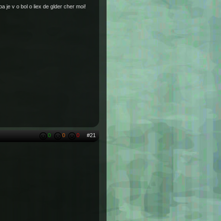
a je v o bol o liex de glder cher moi!
0
0
0
#21