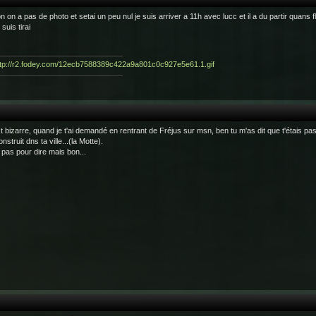
n on a pas de photo et setai un peu nul je suis arriver a 11h avec lucc et il a du partir quans flo
suis tirai
t bizarre, quand je t'ai demandé en rentrant de Fréjus sur msn, ben tu m'as dit que t'étais pas 
nstruit dns ta ville...(la Motte).
 pas pour dire mais bon...