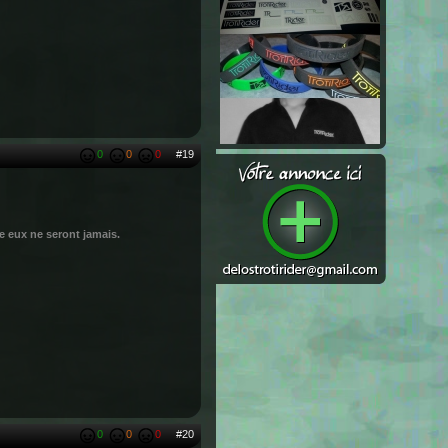
0
0
0
#19
ue eux ne seront jamais.
0
0
0
#20