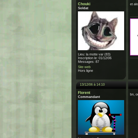
Chouki
et al
Soldat
Lieu: la motte var (83)
Inscription le: 01/12/06
Messages: 87
Site web
Hors ligne
13/12/06 à 14:10
Florent
bn, o
Commandant