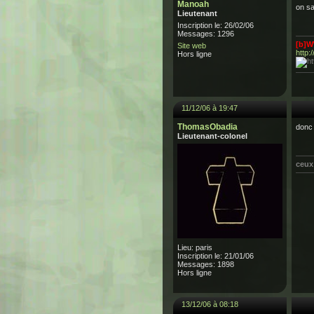
Manoah
on s
Lieutenant
Inscription le: 26/02/06
Messages: 1296
[b]
Site web
http:
Hors ligne
11/12/06 à 19:47
ThomasObadia
donc 
Lieutenant-colonel
ceux 
Lieu: paris
Inscription le: 21/01/06
Messages: 1898
Hors ligne
13/12/06 à 08:18