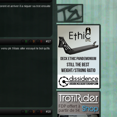
rent et arriver il a niquer sa trot ensuite
0
0
0
#17
venu pk t'étais aller essayé le bol qu'ils
0
0
0
#18