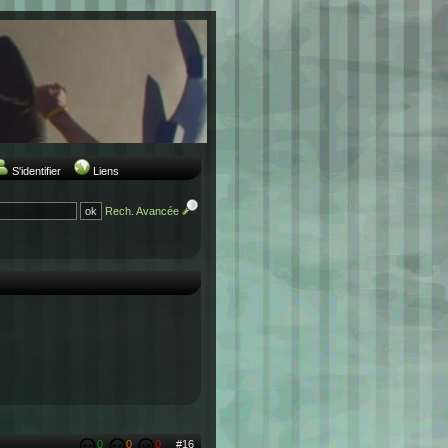
S'identifier
Liens
Rech. Avancée
0
0
0
#16