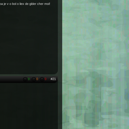
a je v o bol o liex de glder cher moi!
0
0
0
#21