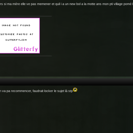
ors si ma mére elle ve pas memener et quil i a un new bol a la motte ans mon pti village pomé b
n va pa recommencer, faudrait locker le sujet là stp