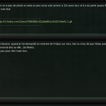
n on a pas de photo et setai un peu nul je suis arriver a 11h avec lucc et il a du partir quans flo
suis tirai
t bizarre, quand je t'ai demandé en rentrant de Fréjus sur msn, ben tu m'as dit que t'étais pas 
nstruit dns ta ville...(la Motte).
 pas pour dire mais bon...