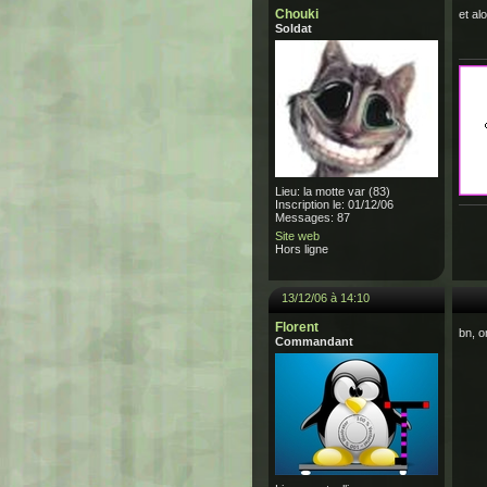
Chouki
et al
Soldat
Lieu: la motte var (83)
Inscription le: 01/12/06
Messages: 87
Site web
Hors ligne
13/12/06 à 14:10
Florent
bn, o
Commandant