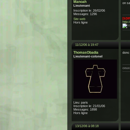
Manoah
on s
Lieutenant
Inscription le: 26/02/06
Messages: 1296
[b]
Site web
http:
Hors ligne
11/12/06 à 19:47
ThomasObadia
donc 
Lieutenant-colonel
ceux 
Lieu: paris
Inscription le: 21/01/06
Messages: 1898
Hors ligne
13/12/06 à 08:18