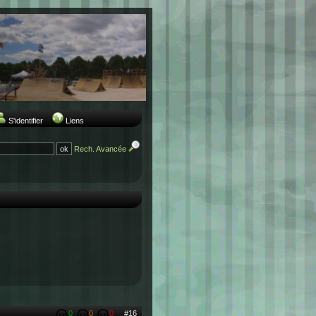
S'identifier
Liens
Rech. Avancée
0
0
0
#16