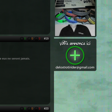
0
0
0
#19
ue eux ne seront jamais.
0
0
0
#20