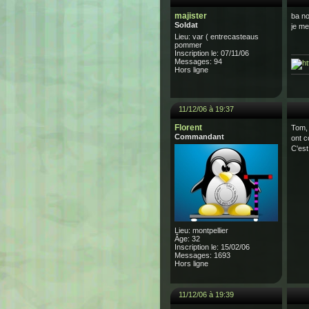
majister
ba no
Soldat
je me 
Lieu: var ( entrecasteaus
pommer
Inscription le: 07/11/06
Messages: 94
Hors ligne
11/12/06 à 19:37
Florent
Tom, 
Commandant
ont co
C'est
Lieu: montpellier
Âge: 32
Inscription le: 15/02/06
Messages: 1693
Hors ligne
11/12/06 à 19:39