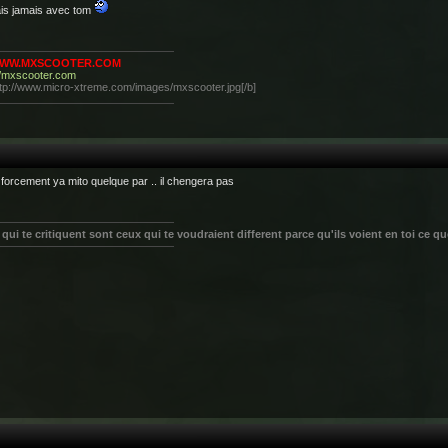
ais jamais avec tom
WWW.MXSCOOTER.COM
//mxscooter.com
[/b]
forcement ya mito quelque par .. il chengera pas
qui te critiquent sont ceux qui te voudraient different parce qu'ils voient en toi ce q