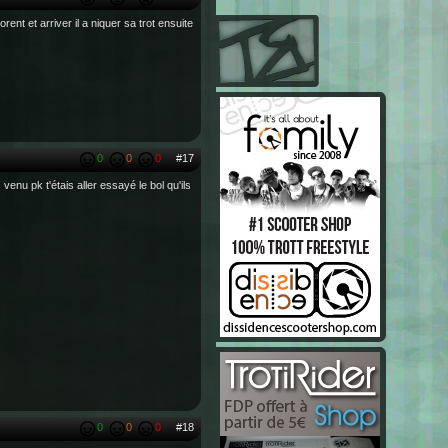
rent et arriver il a niquer sa trot ensuite
0
0
0
#17
venu pk t'étais aller essayé le bol qu'ils
0
0
0
#18