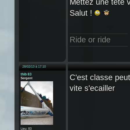
Mettez une tête v
Salut !
Ride or ride
28/02/13 à 17:10
thib 83
C'est classe peut 
Sergent
vite s'ecailler
Lieu: 83