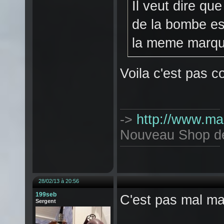
Il veut dire qu
de la bombe est
la meme marq
Voila c'est pas 
->
http://www.mag
Nouveau Shop de T
28/02/13 à 20:56
199seb
C'est pas mal ma
Sergent