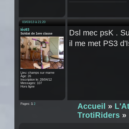
03/03/13 à 21:20
léo93
Dsl mec psK . Su
Soldat de 1ere classe
il me met PS3 d'
Lieu: champs sur marne
Âge: 26
Inscription le: 28/04/12
Messages: 107
Hors ligne
Pages:
1
2
Accueil
»
L'A
TrotiRiders
» 