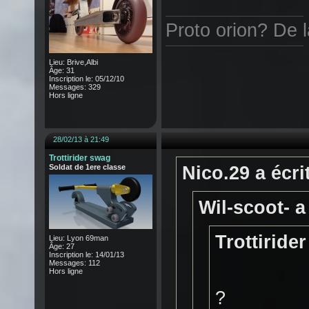
Proto orion? De 
Lieu: Brive,Albi
Âge: 31
Inscription le: 05/12/10
Messages: 329
Hors ligne
28/02/13 à 21:49
Trottirider swag
Soldat de 1ere classe
Nico.29 a écrit
Wil-scoot- a 
Trottirider
Lieu: Lyon 69man
Âge: 27
Inscription le: 14/01/13
Messages: 112
Hors ligne
?