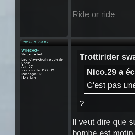
Ride or ride
28/02/13 à 20:05
Wil-scoot-
Sergent-chef
Trottirider swa
Lieu: Claye-Souilly à coté de
Chelle
Âge: 27
Nico.29 a écr
Inscription le: 11/05/12
Messages: 431
Hors ligne
C'est pas une
?
Il veut dire que s
bombe est motip 