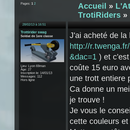
Pages:
1
2
Accueil
»
L'A
TrotiRiders
» 
28/02/13 à 16:51
Trottirider swag
J'ai acheté de la
Soldat de 1ere classe
http://r.tweng
&dac=1
) et c'es
coûte 15 euro av
Lieu: Lyon 69man
Âge: 27
Inscription le: 14/01/13
une trott entiere
Messages: 112
Hors ligne
Ca donne un meil
je trouve !
Je vous le consei
cette couleurs et