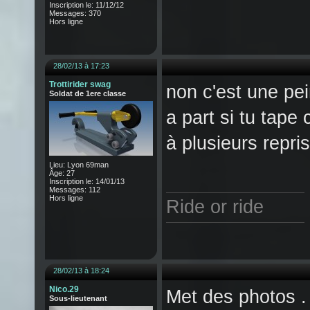
Inscription le: 11/12/12
Messages: 370
Hors ligne
28/02/13 à 17:23
Trottirider swag
non c'est une pei
Soldat de 1ere classe
a part si tu tap
à plusieurs repris
Lieu: Lyon 69man
Âge: 27
Inscription le: 14/01/13
Messages: 112
Hors ligne
Ride or ride
28/02/13 à 18:24
Nico.29
Met des photos . 
Sous-lieutenant