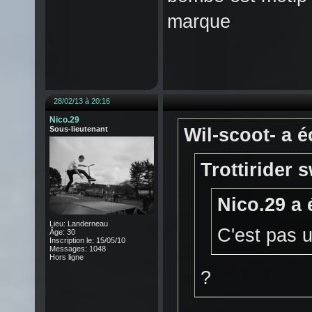
marque
28/02/13 à 20:16
Nico.29
Sous-lieutenant
Wil-scoot- a éc
Trottirider s
Nico.29 a é
Lieu: Landerneau
C'est pas u
Âge: 30
Inscription le: 15/05/10
Messages: 1048
Hors ligne
?