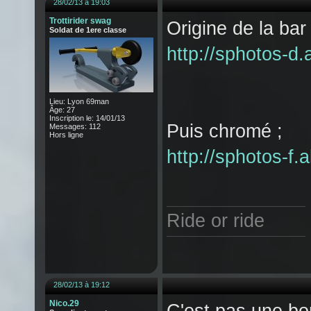
28/02/13 à 19:03
Trottirider swag
Origine de la bar 
Soldat de 1ere classe
http://sphotos-d
Lieu: Lyon 69man
Âge: 27
Inscription le: 14/01/13
Puis chromé ;
Messages: 112
Hors ligne
http://sphotos-f
Ride or ride
28/02/13 à 19:12
Nico.29