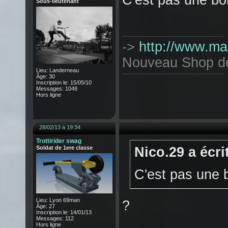
C'est pas une bom
Sous-lieutenant
->
http://www.mag
Nouveau Shop de T
Lieu: Landerneau
Âge: 30
Inscription le: 15/05/10
Messages: 1048
Hors ligne
28/02/13 à 19:34
Trottirider swag
Soldat de 1ere classe
Nico.29 a écrit
C'est pas une b
Lieu: Lyon 69man
?
Âge: 27
Inscription le: 14/01/13
Messages: 112
Hors ligne