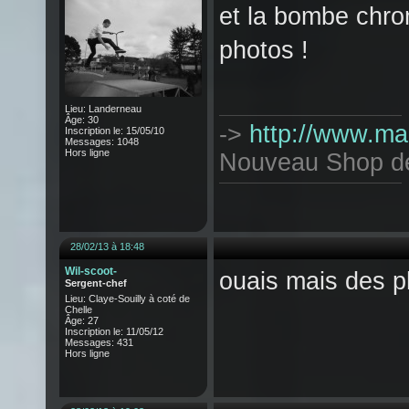
et la bombe chro
photos !
Lieu: Landerneau
Âge: 30
->
http://www.mag
Inscription le: 15/05/10
Messages: 1048
Hors ligne
Nouveau Shop de T
28/02/13 à 18:48
Wil-scoot-
ouais mais des p
Sergent-chef
Lieu: Claye-Souilly à coté de
Chelle
Âge: 27
Inscription le: 11/05/12
Messages: 431
Hors ligne