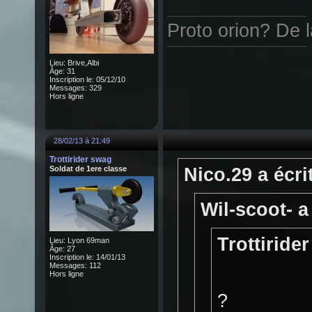
Proto orion? De 
Lieu: Brive,Albi
Âge: 31
Inscription le: 05/12/10
Messages: 329
Hors ligne
28/02/13 à 21:49
Trottirider swag
Soldat de 1ere classe
Nico.29 a écrit
Wil-scoot- a 
Trottirider
Lieu: Lyon 69man
Âge: 27
Inscription le: 14/01/13
Messages: 112
Hors ligne
?