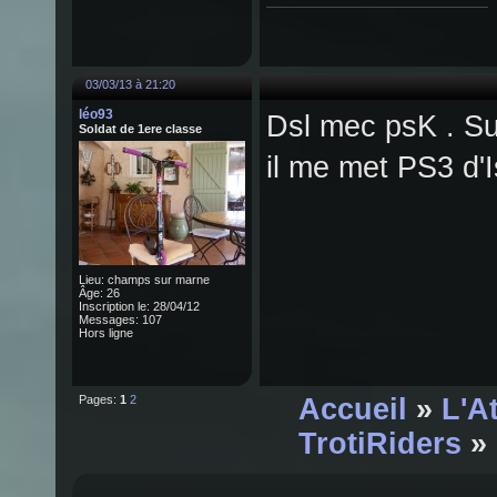
03/03/13 à 21:20
léo93
Dsl mec psK . Su
Soldat de 1ere classe
il me met PS3 d'
Lieu: champs sur marne
Âge: 26
Inscription le: 28/04/12
Messages: 107
Hors ligne
Pages:
1
2
Accueil
»
L'A
TrotiRiders
» 