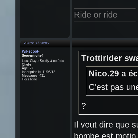
Ride or ride
28/02/13 à 20:05
Wil-scoot-
Sergent-chef
Trottirider swa
Lieu: Claye-Souilly à coté de
Chelle
Âge: 27
Nico.29 a écr
Inscription le: 11/05/12
Messages: 431
Hors ligne
C'est pas une
?
Il veut dire que s
bombe est motip 