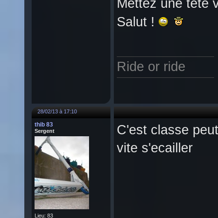
Mettez une tête v
Salut !
Ride or ride
28/02/13 à 17:10
thib 83
C'est classe peut 
Sergent
vite s'ecailler
Lieu: 83