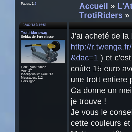
Pages:
1
2
Accueil
»
L'A
TrotiRiders
» 
28/02/13 à 16:51
Trottirider swag
J'ai acheté de la
Soldat de 1ere classe
http://r.tweng
&dac=1
) et c'es
coûte 15 euro av
Lieu: Lyon 69man
Âge: 27
Inscription le: 14/01/13
une trott entiere
Messages: 112
Hors ligne
Ca donne un meil
je trouve !
Je vous le consei
cette couleurs et