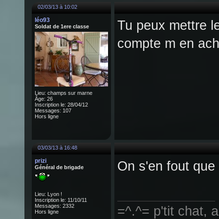
02/03/13 à 10:02
léo93
Tu peux mettre le
Soldat de 1ere classe
compte m en ach
Lieu: champs sur marne
Âge: 26
Inscription le: 28/04/12
Messages: 107
Hors ligne
03/03/13 à 16:48
prizi
On s'en fout que 
Général de brigade
Lieu: Lyon !
Inscription le: 11/10/11
Messages: 2332
=^.^= p'tit chat,
Hors ligne