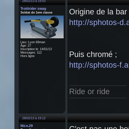
28/02/13 à 19:03
Trottirider swag
Origine de la bar 
Soldat de 1ere classe
http://sphotos-d
Lieu: Lyon 69man
Âge: 27
Inscription le: 14/01/13
Puis chromé ;
Messages: 112
Hors ligne
http://sphotos-f
Ride or ride
28/02/13 à 19:12
Nico.29