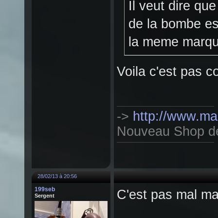
Il veut dire qu
de la bombe est
la meme marq
Voila c'est pas 
->
http://www.mag
Nouveau Shop de T
28/02/13 à 20:56
199seb
C'est pas mal ma
Sergent