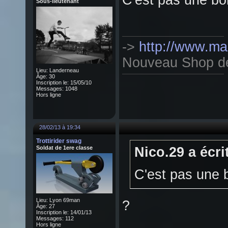
C'est pas une bom
Sous-lieutenant
->
http://www.mag
Nouveau Shop de T
Lieu: Landerneau
Âge: 30
Inscription le: 15/05/10
Messages: 1048
Hors ligne
28/02/13 à 19:34
Trottirider swag
Soldat de 1ere classe
Nico.29 a écrit
C'est pas une b
Lieu: Lyon 69man
?
Âge: 27
Inscription le: 14/01/13
Messages: 112
Hors ligne