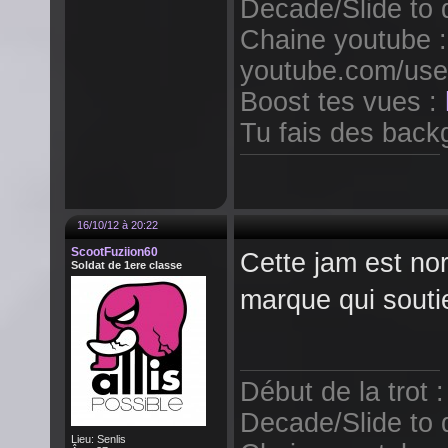
Decade/Slide to 
Chaine youtube :
youtube.com/use
Boost tes vues :
Tu fais des backg
16/10/12 à 20:22
ScootFuziion60
Cette jam est no
Soldat de 1ere classe
marque qui souti
Début de la trot 
Decade/Slide to 
Lieu: Senlis