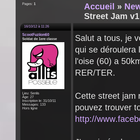
Pages:
1
Accueil
»
New
Street Jam v1
16/10/12 à 11:26
ScootFuziion60
Salut a tous, je 
Soldat de 1ere classe
qui se déroulera
l'oise (60) a 50k
RER/TER.
Lieu: Senlis
Cette street ja
Âge: 27
Inscription le: 31/10/11
Messages: 133
pouvez trouver to
Hors ligne
http://www.face