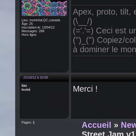
Apex, proto, tilt,
(\__/)
Lieu: montréal,QC,canada
Âge: 25
Inscription le: 13/04/12
(='.'=) Ceci est un
Messages: 268
Hors ligne
(")_(") Copiez/col
à dominer le mo
21/10/12 à 10:00
lou
Merci !
Invité
Pages:
1
Accueil
»
New
Street Jam v1