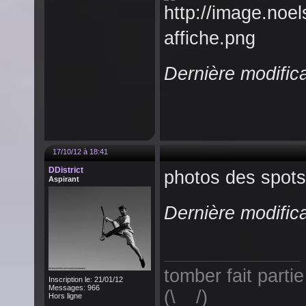
Dernière modifica
17/10/12 à 18:41
DDistrict
photos des spot
Aspirant
Dernière modifica
tomber fait parti
Inscription le: 21/01/12
Messages: 966
(\__/)
Hors ligne