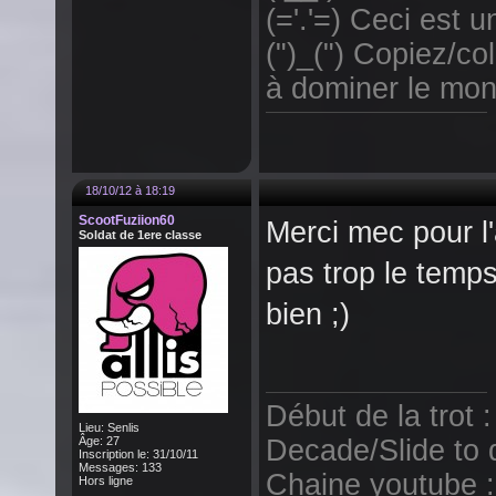
(='.'=) Ceci est un
(")_(") Copiez/col
à dominer le mon
18/10/12 à 18:19
ScootFuziion60
Merci mec pour l'a
Soldat de 1ere classe
pas trop le temps
bien ;)
Début de la trot 
Lieu: Senlis
Âge: 27
Decade/Slide to 
Inscription le: 31/10/11
Messages: 133
Chaine youtube :
Hors ligne