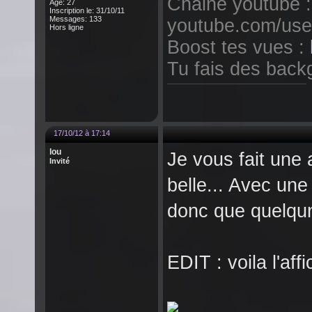
Chaine youtube :
Âge: 27
Inscription le: 31/10/11
Messages: 133
youtube.com/use
Hors ligne
Boost tes vues :
Tu fais des backg
17/10/12 à 17:14
lou
Je vous fait une a
Invité
belle... Avec une
donc que quelqun 
EDIT : voila l'af