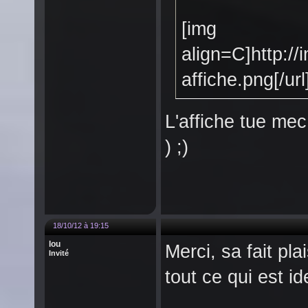
[img
align=C]http:/
affiche.png[/url
L'affiche tue me
) ;)
18/10/12 à 19:15
lou
Merci, sa fait pla
Invité
tout ce qui est i