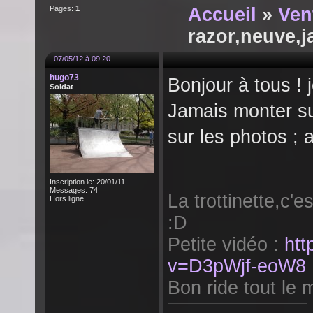
Pages:
1
Accueil
»
Ven
razor,neuve,j
07/05/12 à 09:20
hugo73
Bonjour à tous ! 
Soldat
Jamais monter su
sur les photos ; 
Inscription le: 20/01/11
Messages: 74
La trottinette,c'e
Hors ligne
:D
Petite vidéo :
htt
v=D3pWjf-eoW8
Bon ride tout le m