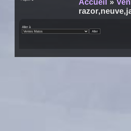
Accueil
»
Ven
razor,neuve,j
Aller à