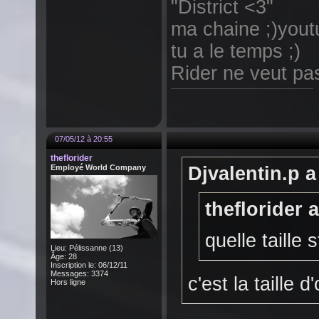
"District <3"
ma chaine ;)yout
tu a le temps ;)
Rider ne veut pas 
07/05/12 à 20:55
theflorider
Employé World Company
Djvalentin.p a 
theflorider a
quelle taille s
Lieu: Pélissanne (13)
Âge: 28
Inscription le: 06/12/11
Messages: 3374
c'est la taille d'
Hors ligne