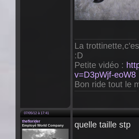
La trottinette,c'e
:D
Petite vidéo :
htt
v=D3pWjf-eoW8
Bon ride tout le m
07/05/12 à 17:41
theflorider
quelle taille stp
Employé World Company