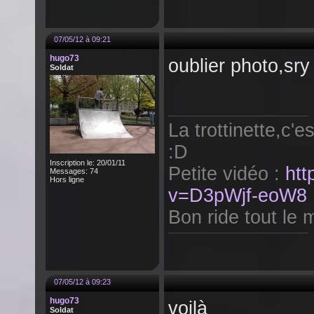
07/05/12 à 09:21
hugo73
oublier photo,sry
Soldat
La trottinette,c'e
:D
Inscription le: 20/01/11
Petite vidéo :
htt
Messages: 74
Hors ligne
v=D3pWjf-eoW8
Bon ride tout le m
07/05/12 à 09:23
hugo73
voilà
Soldat