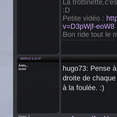
La trottinette,c'e
:D
Petite vidéo :
htt
v=D3pWjf-eoW8
Bon ride tout le m
08/05/12 à 11:47
Anto...
hugo73: Pense à u
Invité
droite de chaque 
à la foulée. :)
Pages:
1