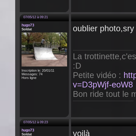
07/05/12 à 09:21
hugo73
oublier photo,sry
Soldat
La trottinette,c'e
:D
Inscription le: 20/01/11
Petite vidéo :
htt
Messages: 74
Hors ligne
v=D3pWjf-eoW8
Bon ride tout le m
07/05/12 à 09:23
hugo73
voilà
Soldat