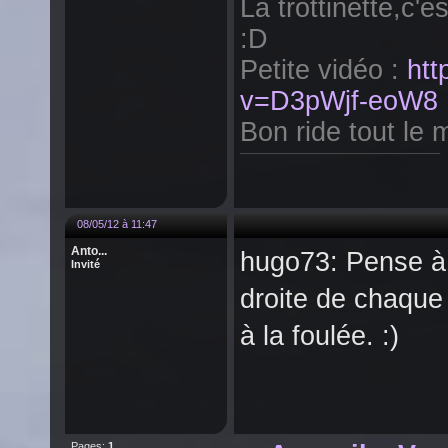
La trottinette,c'e
:D
Petite vidéo :
htt
v=D3pWjf-eoW8
Bon ride tout le m
08/05/12 à 11:47
Anto...
hugo73: Pense à u
Invité
droite de chaque 
à la foulée. :)
Pages:
1