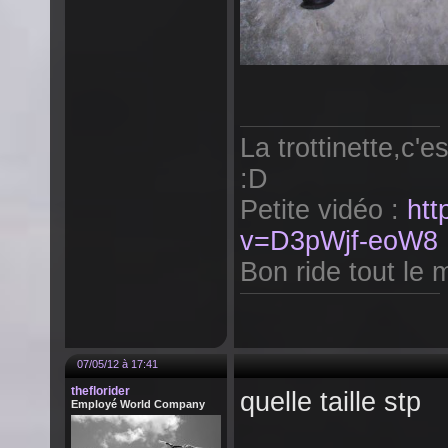
La trottinette,c'e
:D
Petite vidéo :
htt
v=D3pWjf-eoW8
Bon ride tout le m
07/05/12 à 17:41
theflorider
quelle taille stp
Employé World Company