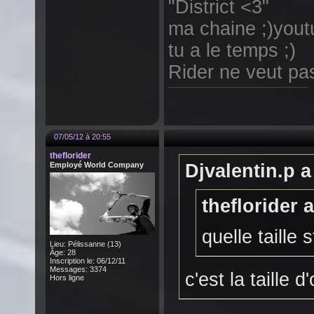
"District <3"
ma chaine ;)yout
tu a le temps ;)
Rider ne veut pas 
07/05/12 à 20:55
theflorider
Employé World Company
Djvalentin.p a 
theflorider a
quelle taille s
Lieu: Pélissanne (13)
Âge: 28
Inscription le: 06/12/11
Messages: 3374
c'est la taille d'
Hors ligne