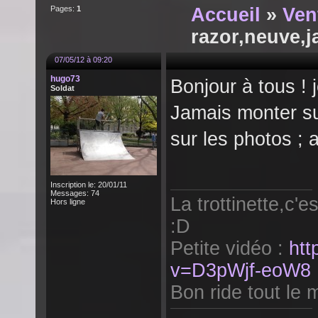
Pages:
1
Accueil
»
Ven
razor,neuve,j
07/05/12 à 09:20
hugo73
Bonjour à tous ! 
Soldat
Jamais monter su
sur les photos ; 
Inscription le: 20/01/11
Messages: 74
La trottinette,c'e
Hors ligne
:D
Petite vidéo :
htt
v=D3pWjf-eoW8
Bon ride tout le m