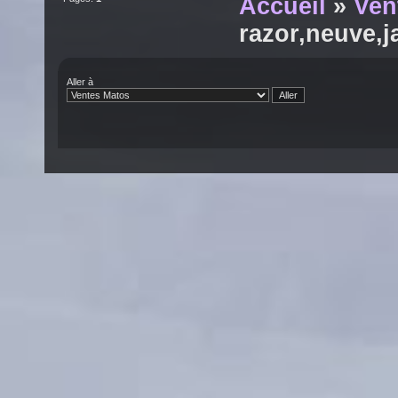
Accueil
»
Ven
razor,neuve,j
Aller à