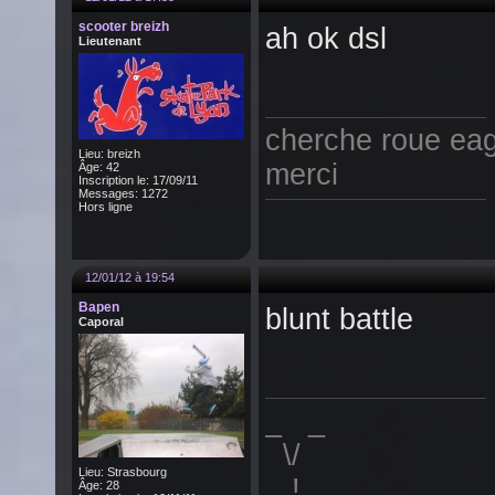
scooter breizh
ah ok dsl
Lieutenant
cherche roue eag
Lieu: breizh
merci
Âge: 42
Inscription le: 17/09/11
Messages: 1272
Hors ligne
12/01/12 à 19:54
Bapen
blunt battle
Caporal
_ _
\/
Lieu: Strasbourg
!
Âge: 28