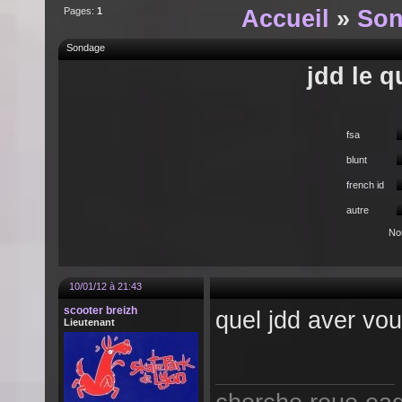
Pages:
1
Accueil
»
Son
Sondage
jdd le q
fsa
blunt
french id
autre
No
10/01/12 à 21:43
scooter breizh
quel jdd aver vo
Lieutenant