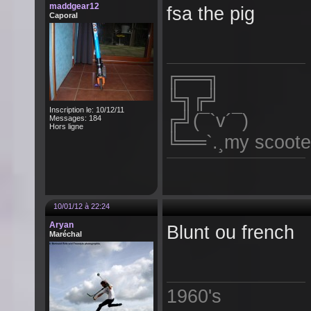
maddgear12
fsa the pig
Caporal
╔══╗
╚╗╔╝
Inscription le: 10/12/11
╔╝(¯`v´¯)
Messages: 184
Hors ligne
╚══`.¸my scoote
10/01/12 à 22:24
Aryan
Blunt ou french
Maréchal
1960's