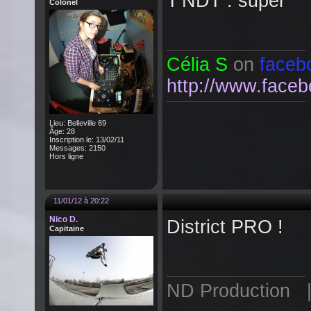
T'NDT : super
Colonel
Célia S
on
faceb
http://www.faceb
Lieu: Belleville 69
Âge: 28
Inscription le: 13/02/11
Messages: 2150
Hors ligne
11/01/12 à 20:22
Nico D.
District PRO !
Capitaine
ND Production | 