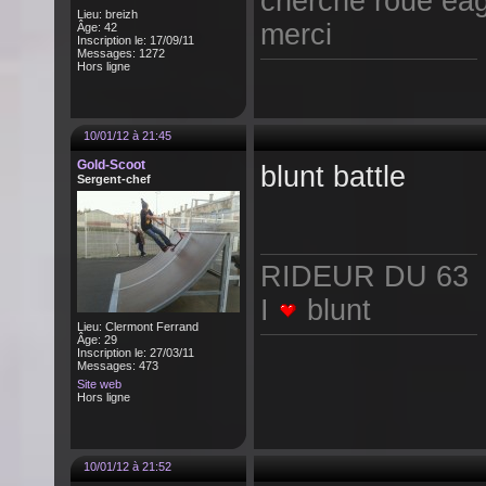
cherche roue eag
Lieu: breizh
merci
Âge: 42
Inscription le: 17/09/11
Messages: 1272
Hors ligne
10/01/12 à 21:45
Gold-Scoot
blunt battle
Sergent-chef
RIDEUR DU 63
I
blunt
Lieu: Clermont Ferrand
Âge: 29
Inscription le: 27/03/11
Messages: 473
Site web
Hors ligne
10/01/12 à 21:52