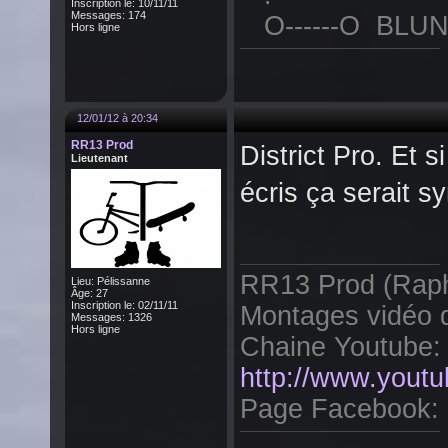
Inscription le: 10/11/11
Messages: 174
O------O BLUN
Hors ligne
12/01/12 à 20:34
RR13 Prod
District Pro. Et 
Lieutenant
écris ça serait s
RR13 Prod (Raph
Lieu: Pélissanne
Âge: 27
Inscription le: 02/11/11
Montages vidéo d
Messages: 1326
Hors ligne
Chaine Youtube:
http://www.yout
Page Facebook: