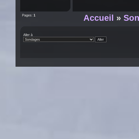
Pages:
1
Accueil
»
Son
Aller à