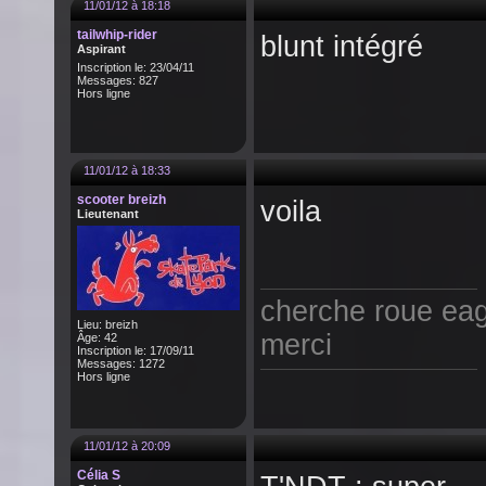
11/01/12 à 18:18
tailwhip-rider
blunt intégré
Aspirant
Inscription le: 23/04/11
Messages: 827
Hors ligne
11/01/12 à 18:33
scooter breizh
voila
Lieutenant
cherche roue eag
Lieu: breizh
merci
Âge: 42
Inscription le: 17/09/11
Messages: 1272
Hors ligne
11/01/12 à 20:09
Célia S