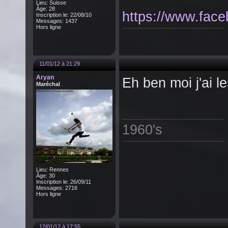
Lieu: Suisse
Âge: 28
https://www.fac
Inscription le: 22/08/10
Messages: 1437
Hors ligne
11/01/12 à 21:29
Aryan
Eh ben moi j'ai le
Maréchal
1960's
Lieu: Rennes
Âge: 30
Inscription le: 26/09/11
Messages: 2716
Hors ligne
12/01/12 à 17:55