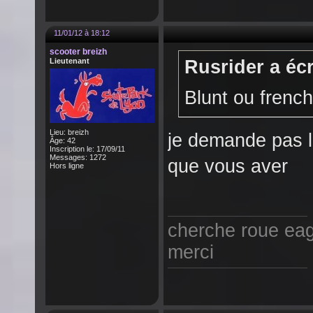
11/01/12 à 18:12
scooter breizh
Lieutenant
Rusrider a écr
Blunt ou french
Lieu: breizh
je demande pas l
Âge: 42
Inscription le: 17/09/11
Messages: 1272
que vous aver
Hors ligne
cherche roue eag
merci