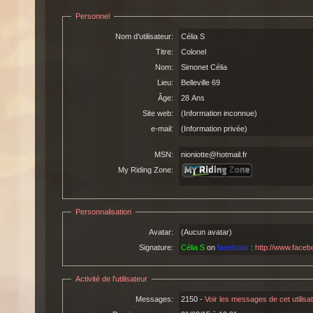
Personnel
Nom d'utilisateur:
Célia S
Titre:
Colonel
Nom:
Simonet Célia
Lieu:
Belleville 69
Âge:
28 Ans
Site web:
(Information inconnue)
e-mail:
(Information privée)
MSN:
nioniotte@hotmail.fr
My Riding Zone:
Personnalisation
Avatar:
(Aucun avatar)
Signature:
Célia S
on
facebook
:
http://www.faceb
Activité de l'utilisateur
Messages:
2150 -
Voir les messages de cet utilisa