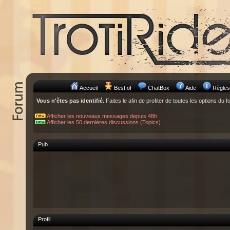
Accueil
Best of
ChatBox
Aide
Règles
Vous n'êtes pas identifié.
Faites le afin de profiter de toutes les options du f
Afficher les nouveaux messages depuis 48h
Afficher les 50 dernières discussions (Topics)
Pub
Profil