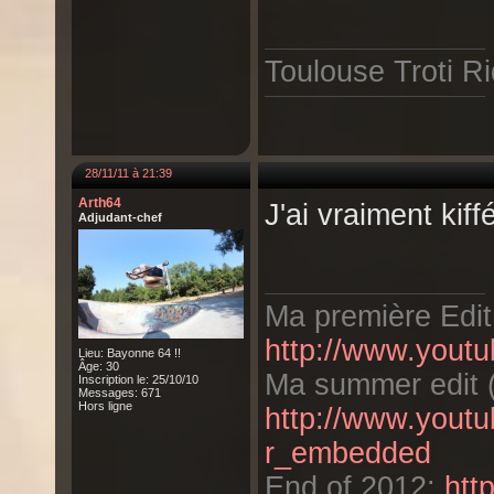
Toulouse Troti Ri
28/11/11 à 21:39
Arth64
J'ai vraiment kif
Adjudant-chef
Ma première Edit
http://www.you
Lieu: Bayonne 64 !!
Âge: 30
Ma summer edit (
Inscription le: 25/10/10
Messages: 671
Hors ligne
http://www.you
r_embedded
End of 2012:
htt