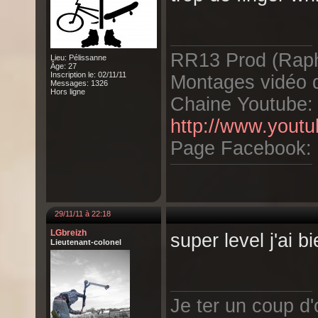
RR13 Prod (Raph
Lieu: Pélissanne
Âge: 27
Inscription le: 02/11/11
Montages vidéo d
Messages: 1326
Hors ligne
Chaine Youtube:
http://www.yout
Page Facebook:
29/11/11 à 22:18
LGbreizh
super level j'ai b
Lieutenant-colonel
Je ter un coup d'o