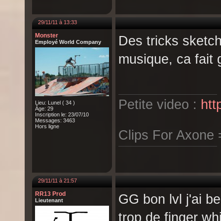
29/11/11 à 13:33
Monster
Des tricks sketc
Employé World Company
musique, ca fait 
Petite video :
htt
Lieu: Lunel ( 34 )
Âge: 29
Inscription le: 23/07/10
Messages: 3463
Hors ligne
Clips For Axone
29/11/11 à 21:57
RR13 Prod
GG bon lvl j'ai b
Lieutenant
trop de finger wh