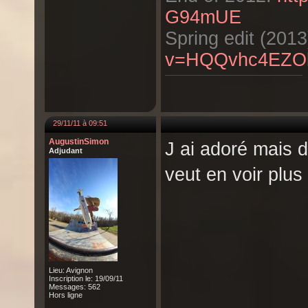
G94mUE
Spring edit (2013
v=HQQvhc4EZO
29/11/11 à 09:51
AugustinSimon
J ai adoré mais 
Adjudant
veut en voir plus 
Lieu: Avignon
Inscription le: 19/09/11
Messages: 562
Hors ligne