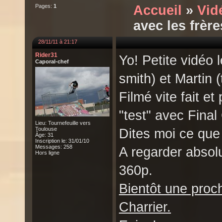
Pages:
1
Accueil
»
Vid
avec les frère
28/11/11 à 21:17
Rider31
Yo! Petite vidéo 
Caporal-chef
smith) et Martin 
Filmé vite fait et
"test" avec Final
Lieu: Tournefeuille vers
Toulouse
Dites moi ce que
Âge: 31
Inscription le: 31/01/10
Messages: 258
A regarder absol
Hors ligne
360p.
Bientôt une proc
Charrier.