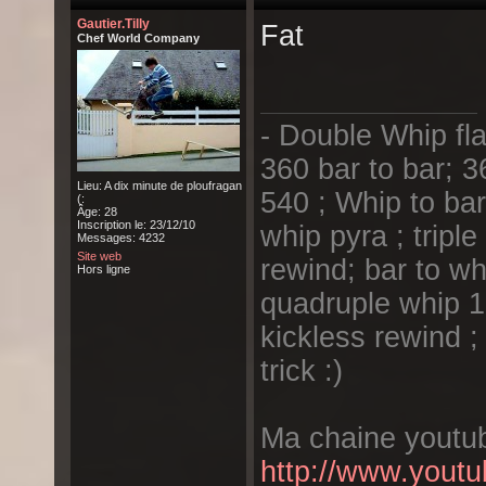
Gautier.Tilly
Fat
Chef World Company
- Double Whip fla
360 bar to bar; 3
Lieu: A dix minute de ploufragan
540 ; Whip to bar f
(:
Âge: 28
Inscription le: 23/12/10
whip pyra ; tripl
Messages: 4232
Site web
rewind; bar to wh
Hors ligne
quadruple whip 1 
kickless rewind ;
trick :)
Ma chaine youtub
http://www.youtu