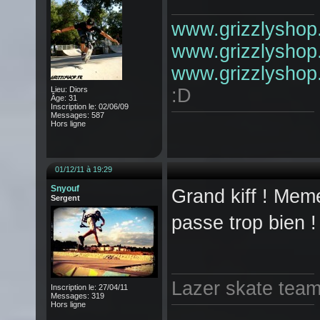
www.grizzlyshop.
www.grizzlyshop.
www.grizzlyshop.
Lieu: Diors
:D
Âge: 31
Inscription le: 02/06/09
Messages: 587
Hors ligne
01/12/11 à 19:29
Snyouf
Grand kiff ! Meme
Sergent
passe trop bien !
Lazer skate team 
Inscription le: 27/04/11
Messages: 319
Hors ligne