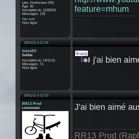
Lieu: Dunkerque (59)
Âge: 30
feature=mhum
Inscription le: 12/09/10
Messages: 132
Site web
Hors ligne
29/11/11 à 21:24
maxs83
Soldat
j'ai bien aim
Inscription le: 14/11/11
Messages: 71
Hors ligne
29/11/11 à 22:10
RR13 Prod
J'ai bien aimé au
Lieutenant
RR13 Prod (Raph