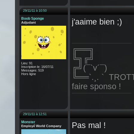
29/11/11 à 10:50
Boob Sponge
j'aaime bien ;)
Adjudant
╔══╗
╚╗╔╝
Lieu: 91
╔╝(¯`v´¯)
Inscription le: 16/07/11
Messages: 519
Hors ligne
╚══`.¸. ` TROTT
faire sponso !
29/11/11 à 12:51
Monster
Pas mal !
Employé World Company