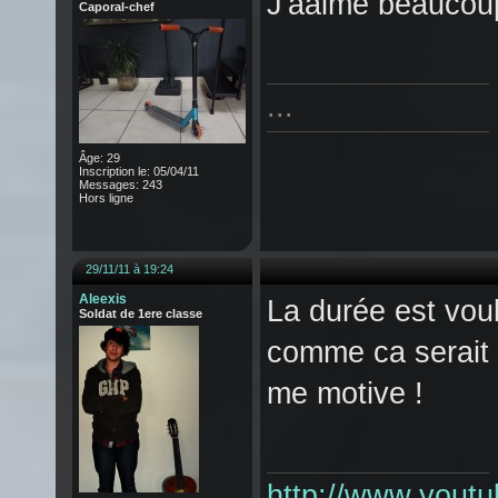
J'aaime beaucoup
Caporal-chef
...
Âge: 29
Inscription le: 05/04/11
Messages: 243
Hors ligne
29/11/11 à 19:24
Aleexis
La durée est voul
Soldat de 1ere classe
comme ca serait 
me motive !
http://www.yout