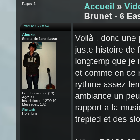
Pages:
1
Accueil
»
Vid
Brunet - 6 Ea
29/11/11 à 00:59
Aleexis
Voilà , donc une 
Soldat de 1ere classe
juste histoire de 
longtemp que je n
et comme en ce m
rythme assez lent
Lieu: Dunkerque (59)
ambiance un peu 
Âge: 30
Inscription le: 12/09/10
Messages: 132
rapport a la musi
Site web
Hors ligne
trepied et des s