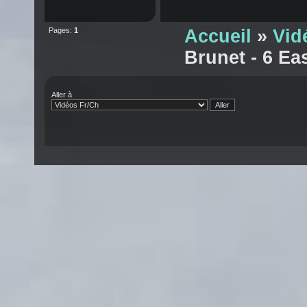
Pages:
1
Accueil
»
Vid
Brunet - 6 Ea
Aller à