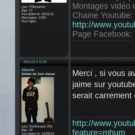
Montages vidéo d
Lieu: Pélissanne
Âge: 27
Chaine Youtube:
Inscription le: 02/11/11
Messages: 1326
Hors ligne
http://www.yout
Page Facebook:
30/11/11 à 11:50
Aleexis
Merci , si vous a
Soldat de 1ere classe
jaime sur youtub
serait carrement 
http://www.yout
Lieu: Dunkerque (59)
Âge: 30
feature=mhum
Inscription le: 12/09/10