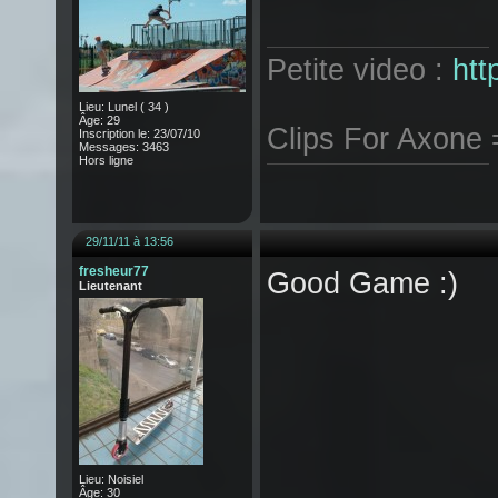
Petite video :
htt
Lieu: Lunel ( 34 )
Âge: 29
Clips For Axone
Inscription le: 23/07/10
Messages: 3463
Hors ligne
29/11/11 à 13:56
fresheur77
Good Game :)
Lieutenant
Lieu: Noisiel
Âge: 30