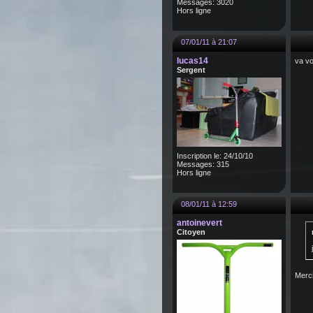
Messages: 3020
Hors ligne
07/01/11 à 21:07
lucas14
va vo
Sergent
Inscription le: 24/10/10
Messages: 315
Hors ligne
08/01/11 à 12:59
antoinevert
Citoyen
Merci