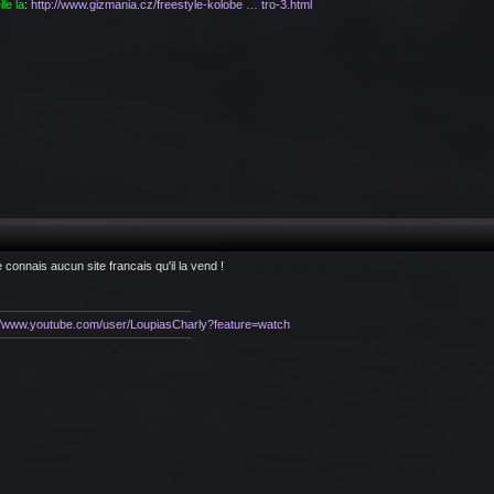
lle la
:
http://www.gizmania.cz/freestyle-kolobe … tro-3.html
e connais aucun site francais qu'il la vend !
://www.youtube.com/user/LoupiasCharly?feature=watch