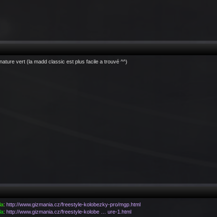
gnature vert (la madd classic est plus facile a trouvé ^^)
la
:
http://www.gizmania.cz/freestyle-kolobezky-pro/mgp.html
la
:
http://www.gizmania.cz/freestyle-kolobe … ure-1.html