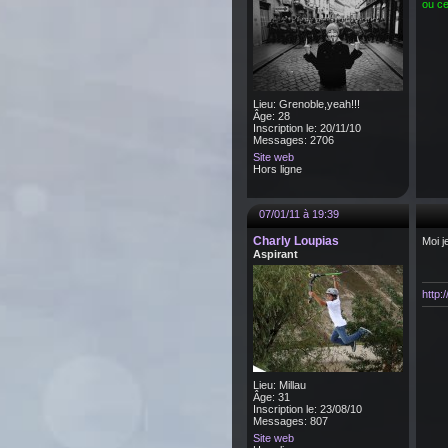
ou ce
Lieu: Grenoble,yeah!!!
Âge: 28
Inscription le: 20/11/10
Messages: 2706
Site web
Hors ligne
07/01/11 à 19:39
Charly Loupias
Moi j
Aspirant
http
Lieu: Millau
Âge: 31
Inscription le: 23/08/10
Messages: 807
Site web