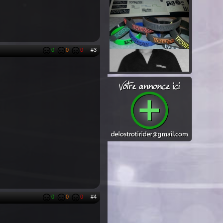
0
0
0
#3
0
0
0
#4