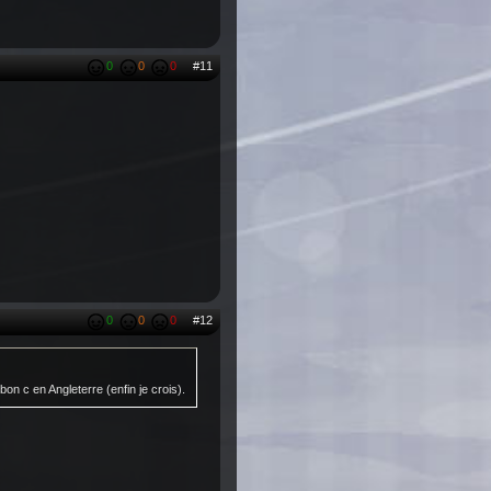
0
0
0
#11
0
0
0
#12
on c en Angleterre (enfin je crois).