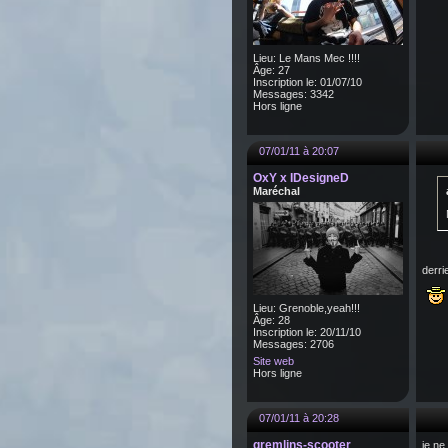
Lieu: Le Mans Mec !!!!
Âge: 27
Inscription le: 01/07/10
Messages: 3342
Hors ligne
07/01/11 à 20:07
OxY x IDesigneD
Maréchal
derr
Lieu: Grenoble,yeah!!!
Âge: 28
Inscription le: 20/11/10
Messages: 2706
Site web
Hors ligne
07/01/11 à 20:28
gremlins-scooter
je ne