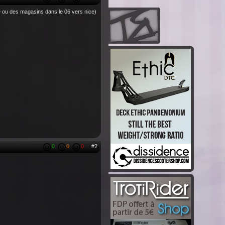
e ou des magasins dans le 06 vers nice)
0
0
0
#2