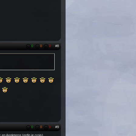
0
0
0
#8
0
0
0
#9
en Angleterre (enfin je crois).