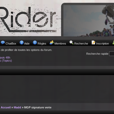
ChatBox
Aide
Règles
Membres
Recherche
Inscription
n de profiter de toutes les options du forum.
Recherche rapide
puis 48h
s (Topics)
Accueil
»
Madd
» MGP signature verte