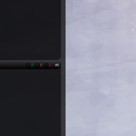
0
0
0
#5