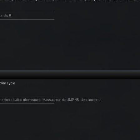
or die !!
dine cycle
vention + balles chemisées ! Massacreur de UMP 45 silencieuses !!