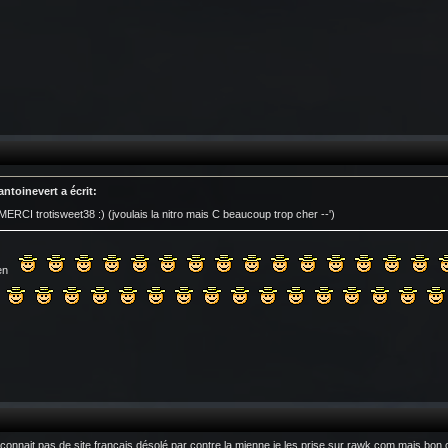
antoinevert a écrit:
MERCI trotisweet38 :) (jvoulais la nitro mais C beaucoup trop cher --')
ien
 connait pas de site français désolé par contre la mienne je les prise sur rawk.com mais bon c 