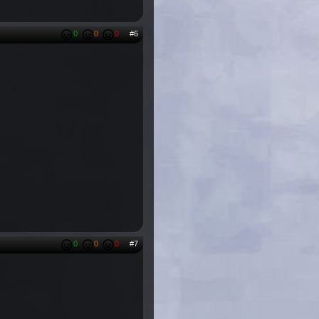
0
0
0
#6
0
0
0
#7