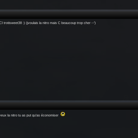
 trotisweet38 :) (jvoulais la nitro mais C beaucoup trop cher --')
 veux la nitro tu as put qu'as économiser