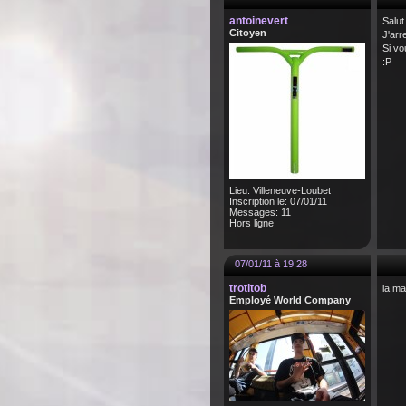
antoinevert
Salut
Citoyen
J'arr
Si vo
:P
Lieu: Villeneuve-Loubet
Inscription le: 07/01/11
Messages: 11
Hors ligne
07/01/11 à 19:28
trotitob
la ma
Employé World Company