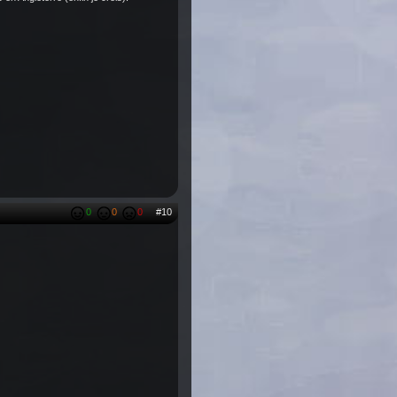
0
0
0
#10