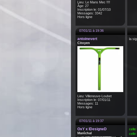
Lieu: Le Mans Mec !!!!
Âge: 27
Inscription le: 01/07/10
Messages: 3342
Hors ligne
07/01/11 à 19:36
antoinevert
la si
Citoyen
Lieu: Villeneuve-Loubet
Inscription le: 07/01/11
Messages: 11
Hors ligne
07/01/11 à 19:37
OxY x IDesigneD
celle 
Maréchal
celle 