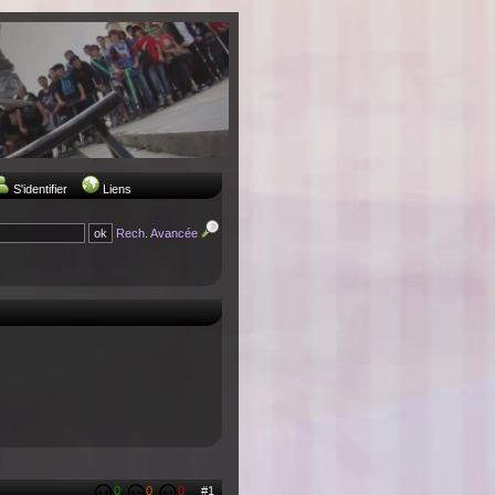
S'identifier
Liens
Rech. Avancée
0
0
0
#1