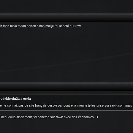
ir mon topic madd edition sinon moi je l'ai acheté sur rawk .
robriderdu2a a écrit:
je ne connait pas de site français désolé par contre la mienne je les prise sur rawk.com mais b
 beaucoup, finalement j'lai achetée sur rawk avec des économies :D