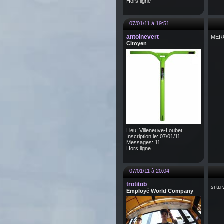
Hors ligne
07/01/11 à 19:51
antoinevert
MERCI
Citoyen
Lieu: Villeneuve-Loubet
Inscription le: 07/01/11
Messages: 11
Hors ligne
07/01/11 à 20:04
trotitob
si tu
Employé World Company