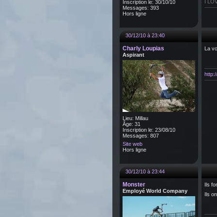
I LO
Inscription le: 30/10/10
Messages: 393
Hors ligne
30/12/10 à 23:40
Charly Loupias
La vo
Aspirant
http
Lieu: Millau
Âge: 31
Inscription le: 23/08/10
Messages: 807
Site web
Hors ligne
30/12/10 à 23:44
Monster
Ils f
Employé World Company
Ils o