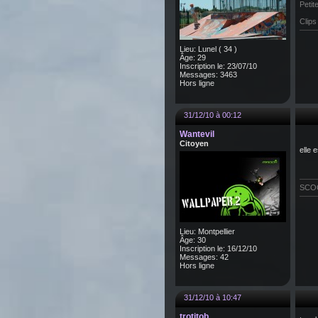
Petit
Clip
Lieu: Lunel ( 34 )
Âge: 29
Inscription le: 23/07/10
Messages: 3463
Hors ligne
31/12/10 à 00:12
Wantevil
Citoyen
elle 
SCOOT
Lieu: Montpellier
Âge: 30
Inscription le: 16/12/10
Messages: 42
Hors ligne
31/12/10 à 10:47
trotitob