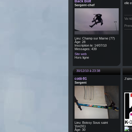
Back Bolt
elle 
Sergent-chef
Va ri
Prend
Lieu: Champ sur Marne (77)
Âge: 28
Inscription le: 14/07/10
Messages: 439
Site web
Hors ligne
30/12/10 à 23:38
cotii-91
J'aim
Sergent
Lieu: Boissy Sous saint
Yon(91)
Âge: 30