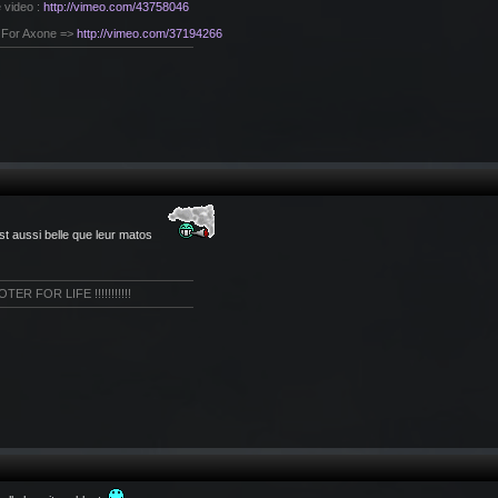
e video :
http://vimeo.com/43758046
s For Axone =>
http://vimeo.com/37194266
est aussi belle que leur matos
ER FOR LIFE !!!!!!!!!!!