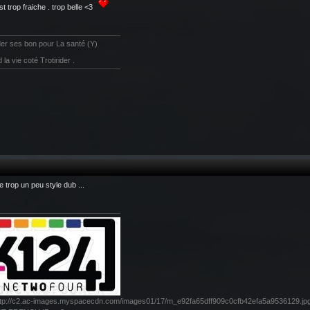
est trop fraiche . trop belle <3
der ses bon pour La santé (Y)
 la vie coté Trotirider .
e trop un peu style dub ...