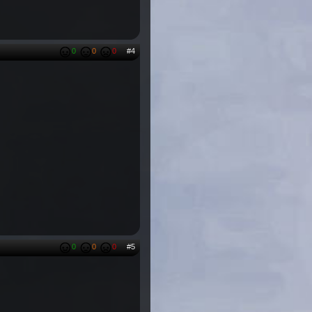
0
0
0
#4
0
0
0
#5