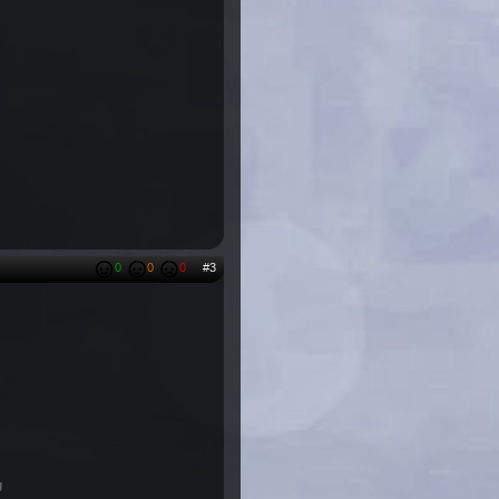
0
0
0
#3