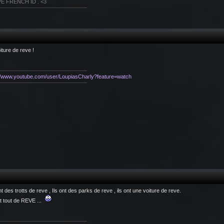
VE FRENCH ID . <3
iture de reve !
://www.youtube.com/user/LoupiasCharly?feature=watch
ont des trotts de reve , Ils ont des parks de reve , ils ont une voiture de reve.
nt tout de REVE ...