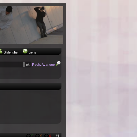
S'identifier
Liens
Rech. Avancée
0
0
0
#1