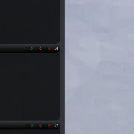
0
0
0
#6
0
0
0
#7