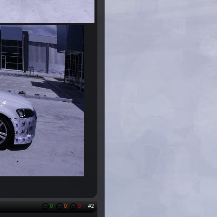
0
0
0
#2