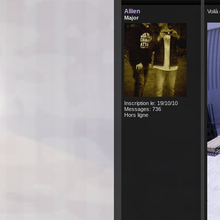
Allien
Voilà
Major
Inscription le: 19/10/10
Messages: 736
Hors ligne