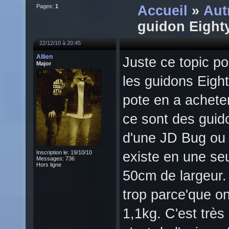
Pages:
1
Accueil
»
Aut
guidon Eight
22/12/10 à 20:45
Allien
Juste ce topic p
Major
les guidons Eigh
pote en a achete
ce sont des guid
d'une JD Bug ou 
Inscription le: 19/10/10
existe en une seu
Messages: 736
Hors ligne
50cm de largeur
trop parce'que on
1,1kg. C'est trè