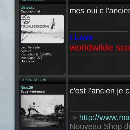
disteal.c
mes oui c l'ancie
Caporal-chef
I Love
worldwilde sco
Lieu: Versaille
Âge: 28
Inscription le: 15/08/10
Messages: 277
Hors ligne
31/08/10 à 12:35
Nico.29
c'est l'ancien je 
Sous-lieutenant
->
http://www.mag
Nouveau Shop de T