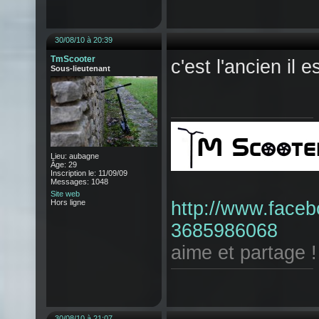
30/08/10 à 20:39
TmScooter
c'est l'ancien il 
Sous-lieutenant
Lieu: aubagne
Âge: 29
Inscription le: 11/09/09
Messages: 1048
Site web
Hors ligne
http://www.fac
3685986068
aime et partage !
30/08/10 à 21:07