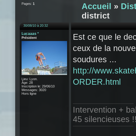
Pages:
1
Accueil
»
Dist
district
30/08/10 à 20:32
Lucaaas *
Est ce que le de
Président
ceux de la nouvel
soudures ...
http://www.skate
Lieu: Lyon.
ORDER.html
Âge: 28
Inscription le: 29/06/10
Messages: 3020
Hors ligne
Intervention + b
45 silencieuses !