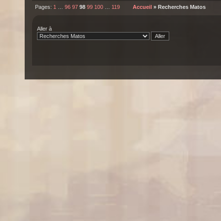
Pages:
1
…
96
97
98
99
100
…
119
Accueil
» Recherches Matos
Aller à