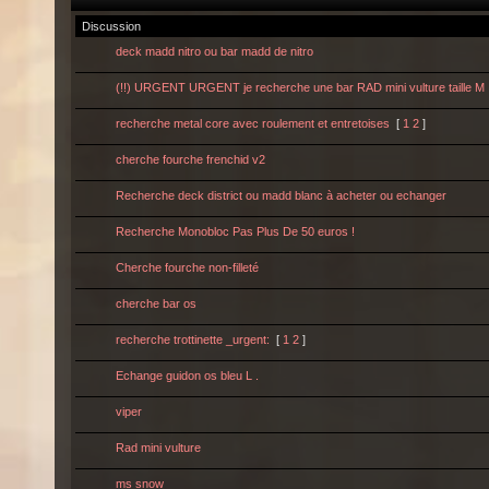
Discussion
deck madd nitro ou bar madd de nitro
(!!) URGENT URGENT je recherche une bar RAD mini vulture taille M
recherche metal core avec roulement et entretoises
[
1
2
]
cherche fourche frenchid v2
Recherche deck district ou madd blanc à acheter ou echanger
Recherche Monobloc Pas Plus De 50 euros !
Cherche fourche non-filleté
cherche bar os
recherche trottinette _urgent:
[
1
2
]
Echange guidon os bleu L .
viper
Rad mini vulture
ms snow