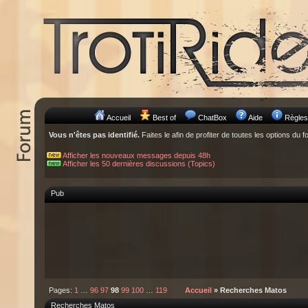
Accueil
Best of
ChatBox
Aide
Règles
Vous n'êtes pas identifié.
Faites le afin de profiter de toutes les options du f
Afficher les nouveaux messages depuis 48h
Afficher les 50 dernières discussions (Topics)
Pub
Pages:
1
…
96
97
98
99
100
…
119
Accueil
» Recherches Matos
Recherches Matos