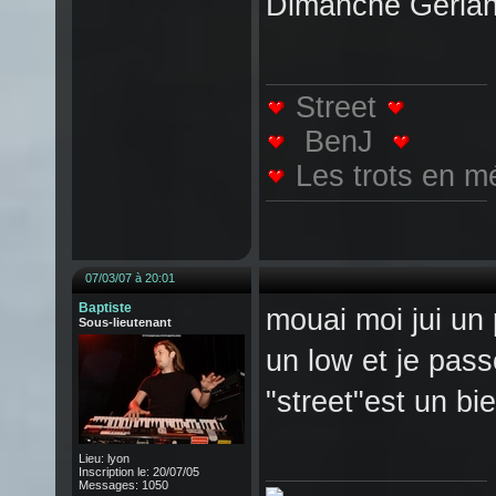
Dimanche Gerland
Street
BenJ
Les trots en m
07/03/07 à 20:01
Baptiste
mouai moi jui un 
Sous-lieutenant
un low et je pas
"street"est un b
Lieu: lyon
Inscription le: 20/07/05
Messages: 1050