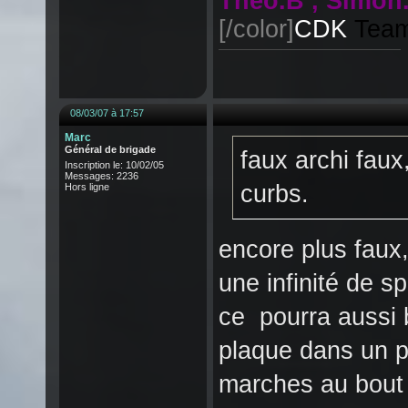
Theo.B , Simon.
[/color]
CDK
Tea
08/03/07 à 17:57
Marc
Général de brigade
faux archi faux
Inscription le: 10/02/05
Messages: 2236
curbs.
Hors ligne
encore plus faux,
une infinité de sp
ce pourra aussi 
plaque dans un p
marches au bout 