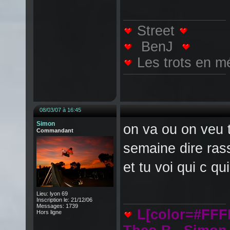
Street
BenJ
Les trots en m
08/03/07 à 16:45
Simon
on va ou on veu t
Commandant
semaine dire ras
et tu voi qui c qui
Lieu: lyon 69
Inscription le: 21/12/06
Messages: 1739
L[color=#FF
Hors ligne