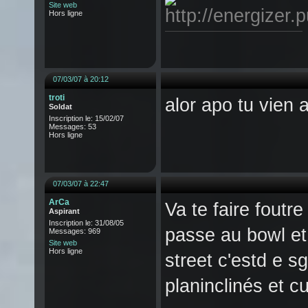
Site web
Hors ligne
07/03/07 à 20:12
troti
alor apo tu vien 
Soldat
Inscription le: 15/02/07
Messages: 53
Hors ligne
07/03/07 à 22:47
ArCa
Va te faire foutre
Aspirant
Inscription le: 31/08/05
passe au bowl et
Messages: 969
Site web
Hors ligne
street c'estd e s
planinclinés et c