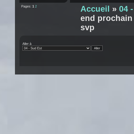
Pages:
1
2
Accueil
»
04 
end prochain 
svp
Aller à