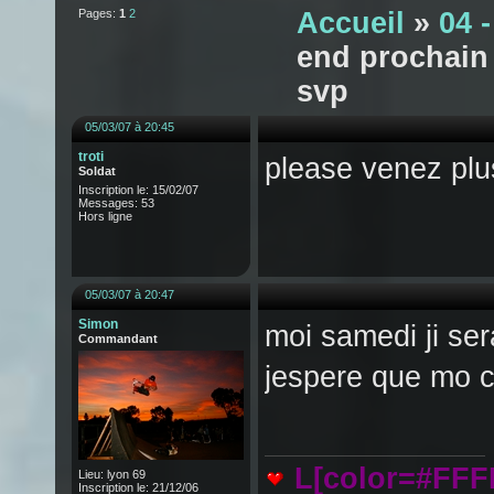
Pages:
1
2
Accueil
»
04 
end prochain 
svp
05/03/07 à 20:45
troti
please venez plu
Soldat
Inscription le: 15/02/07
Messages: 53
Hors ligne
05/03/07 à 20:47
Simon
moi samedi ji ser
Commandant
jespere que mo 
L[color=#FF
Lieu: lyon 69
Inscription le: 21/12/06