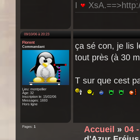
I
XsA.==>http:/
09/10/06 à 20:23
Florent
ça sé con, je lis 
Commandant
tout près (à 30 m
T sur que cest p
Lieu: montpellier
Âge: 32
Inscription le: 15/02/06
Messages: 1693
Hors ligne
Pages:
1
Accueil
»
04 
d'Azur Fréjus