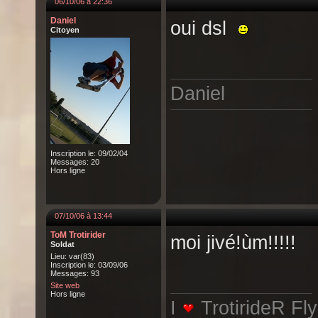
06/10/06 à 22:36
Daniel
oui dsl
Citoyen
Daniel
Inscription le: 09/02/04
Messages: 20
Hors ligne
07/10/06 à 13:44
ToM Trotirider
moi jivé!ùm!!!!!
Soldat
Lieu: var(83)
Inscription le: 03/09/06
Messages: 93
Site web
Hors ligne
I
TrotirideR Fl