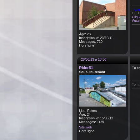
I lov
OLD s
Cliqu
Wear 
Âge: 28
Inscription le: 23/10/11
Messages: 710
Hors ligne
28/06/13 à 18:50
Rider51
Tu cr
Sous-lieutenant
Tom, 
Lieu: Reims
Âge: 24
Inscription le: 15/05/13
Messages: 1139
Site web
Hors ligne