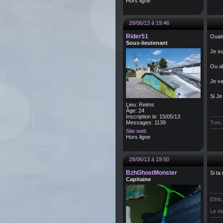
Hors ligne
28/06/13 à 19:46
Rider51
Ouais
Sous-lieutenant
Je su
Ou al
Je va
Si Je
Lieu: Reims
Âge: 24
Inscription le: 15/05/13
Messages: 1139
Tom, 
Site web
Hors ligne
28/06/13 à 19:50
BzhGhostMonster
Si ta
Capitaine
Ethic
Le st