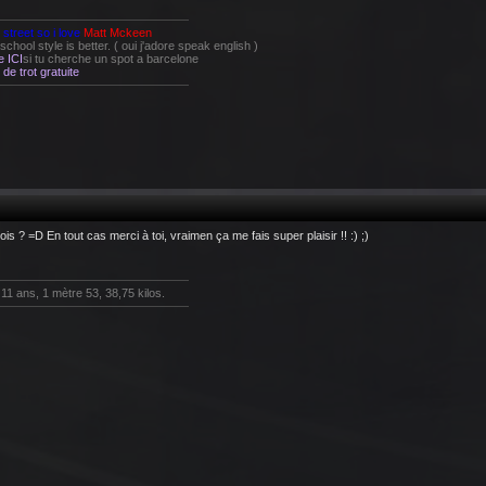
e street so i love
Matt Mckeen
chool style is better. ( oui j'adore speak english )
e ICI
si tu cherche un spot a barcelone
de trot gratuite
ois ? =D En tout cas merci à toi, vraimen ça me fais super plaisir !! :) ;)
11 ans, 1 mètre 53, 38,75 kilos.