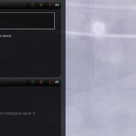
0
0
0
#4
t shuvit.
0
0
0
#5
S PRESQUE NEUF !!!