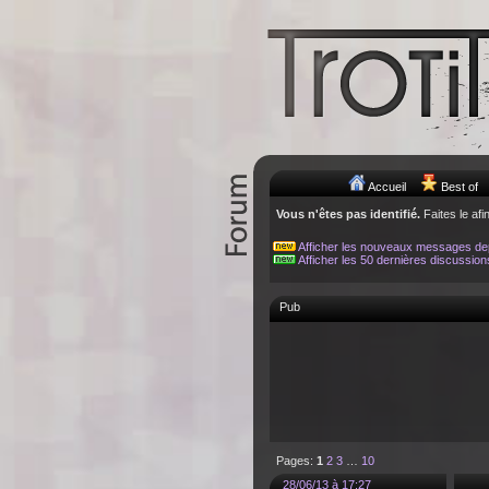
Accueil
Best of
Vous n'êtes pas identifié.
Faites le afi
Afficher les nouveaux messages de
Afficher les 50 dernières discussion
Pub
Pages:
1
2
3
…
10
28/06/13 à 17:27