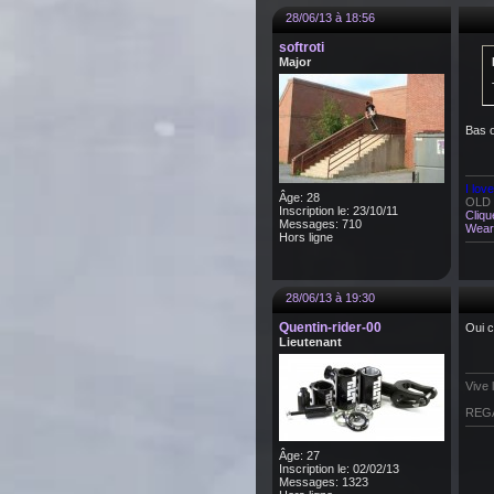
28/06/13 à 18:56
softroti
Major
Bas o
I lov
Âge: 28
OLD s
Inscription le: 23/10/11
Cliqu
Messages: 710
Wear 
Hors ligne
28/06/13 à 19:30
Quentin-rider-00
Oui c
Lieutenant
Vive 
REG
Âge: 27
Inscription le: 02/02/13
Messages: 1323