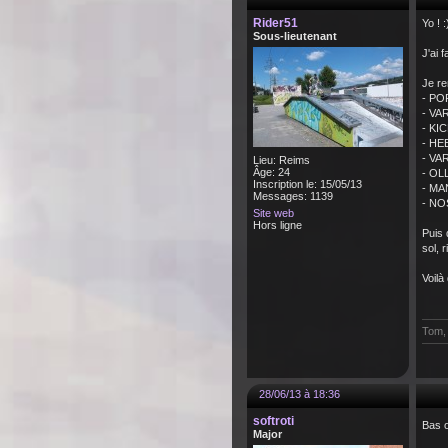
Rider51
Yo ! :
Sous-lieutenant
J'ai 
Je re
- PO
- VA
- KI
- HE
- VA
Lieu: Reims
Âge: 24
- OLL
Inscription le: 15/05/13
- MA
Messages: 1139
- NO
Site web
Hors ligne
Puis 
sol, 
Voilà
Tom, 
28/06/13 à 18:36
softroti
Bas o
Major