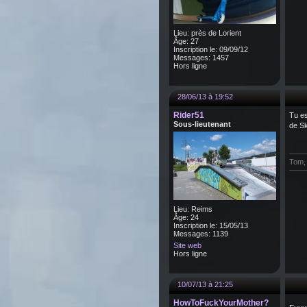
Lieu: près de Lorient
Âge: 27
Inscription le: 09/09/12
Messages: 1457
Hors ligne
28/06/13 à 19:52
Rider51
Tu es
Sous-lieutenant
de Sk
Tom, 
Lieu: Reims
Âge: 24
Inscription le: 15/05/13
Messages: 1139
Site web
Hors ligne
10/07/13 à 21:25
HowToFuckYourMother?