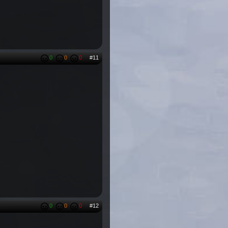
0
0
0
#11
0
0
0
#12