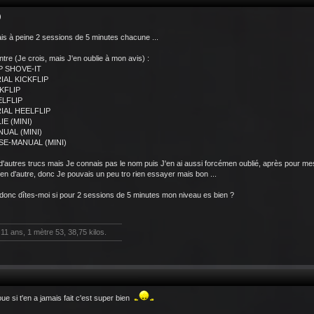
)
fais à peine 2 sessions de 5 minutes chacune ...
ntre (Je crois, mais J'en oublie à mon avis) :
P SHOVE-IT
RIAL KICKFLIP
CKFLIP
ELFLIP
RIAL HEELFLIP
IE (MINI)
NUAL (MINI)
SE-MANUAL (MINI)
d'autres trucs mais Je connais pas le nom puis J'en ai aussi forcémen oublié, après pour m
rien d'autre, donc Je pouvais un peu tro rien essayer mais bon ...
 donc dîtes-moi si pour 2 sessions de 5 minutes mon niveau es bien ?
11 ans, 1 mètre 53, 38,75 kilos.
ue si t'en a jamais fait c'est super bien