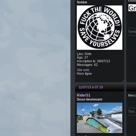
Euu
Soldat
Tombe
Lieu: Dole
Âge: 27
Inscription le: 08/07/13
Messages: 62
Site web
Hors ligne
11/07/13 à 07:19
Rider51
Merci
Sous-lieutenant
Tom, 