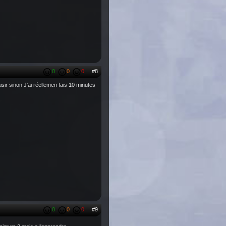
0
0
0
#8
sir sinon J'ai réellemen fais 10 minutes
0
0
0
#9