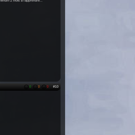
inimum 2 mois a l'apprendre...
0
0
0
#10