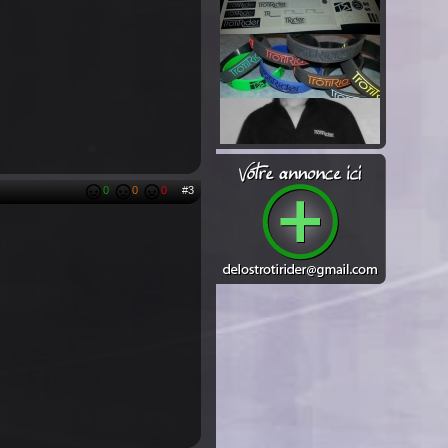
0
0
0
#3