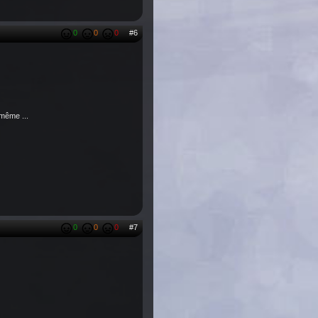
0
0
0
#6
 même ...
0
0
0
#7