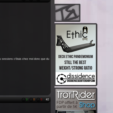
es sessions c'étais chez moi donc que du
0
0
0
#2