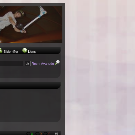
S'identifier
Liens
Rech. Avancée
0
0
0
#1