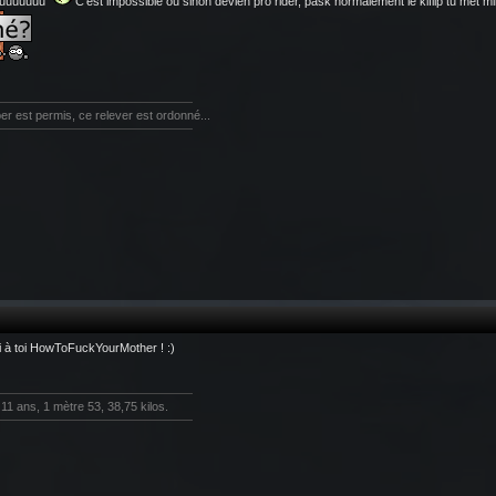
uuuuuuuu
C'est impossible ou sinon devien pro rider, pask normalement le kiflip tu met m
r est permis, ce relever est ordonné...
 à toi HowToFuckYourMother ! :)
11 ans, 1 mètre 53, 38,75 kilos.