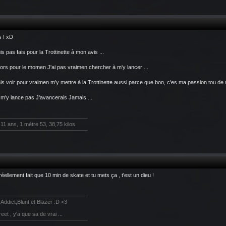
 ! xD
is pas fais pour la Trottinette à mon avis ...
ors pour le momen J'ai pas vraimen chercher à m'y lancer ...
is voir pour vraimen m'y mettre à la Trottinette aussi parce que bon, c'es ma passion tou de
 m'y lance pas J'avancerais Jamais ...
11 ans, 1 mètre 53, 38,75 kilos.
 réellement fait que 10 min de skate et tu mets ça , t'est un dieu !
,Addict,Blunt et Blazer :D <3
reet , y'a que sa de vrai ...