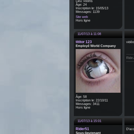
Lieu: Reims
Âge: 24
Inscription le: 15/05/13
Messages: 1139
Site web
Hors ligne
11/07/13 à 11:08
tititor 123
vidéo
Employé World Company
Ride 
Âge: 58
Inscription le: 22/10/11
Messages: 3411
Hors ligne
11/07/13 à 15:01
Rider51
D'acc
Sous-lieutenant