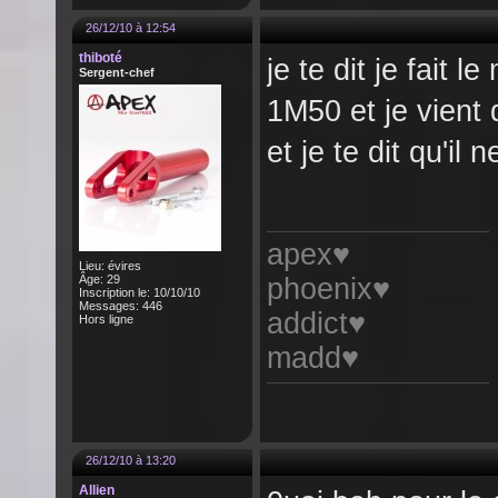
26/12/10 à 12:54
thiboté
je te dit je fait 
Sergent-chef
1M50 et je vient d
et je te dit qu'il
apex♥
Lieu: évires
Âge: 29
phoenix♥
Inscription le: 10/10/10
Messages: 446
addict♥
Hors ligne
madd♥
26/12/10 à 13:20
Allien