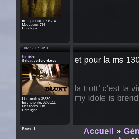
Inscription le: 19/10/10
Messages: 736
Hors ligne
04/05/11 à 20:11
timrider
et pour la ms 13
Soldat de 1ere classe
la trott' c'est la v
my idole is bren
Lieu: crolles 38530
Inscription le: 02/05/11
Messages: 118
Hors ligne
Pages:
1
Accueil
»
Gén