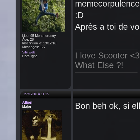
memecorpulencee
:D
Après a toi de voi
Lieu: 95 Montmorency
Âge: 28
Inscription le: 13/12/10
Messages: 177
Site web
I love Scooter <3
Hors ligne
What Else ?!
27/12/10 à 11:25
Allien
Bon beh ok, si ell
Major