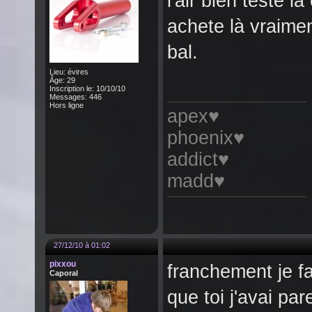
l'air bien teste l
achete là vraiment
bal.
Lieu: évires
Âge: 29
Inscription le: 10/10/10
Messages: 446
Hors ligne
apex♥
phoenix♥
addict♥
madd♥
27/12/10 à 01:02
pixxou
franchement je fa
Caporal
que toi j'avai pare