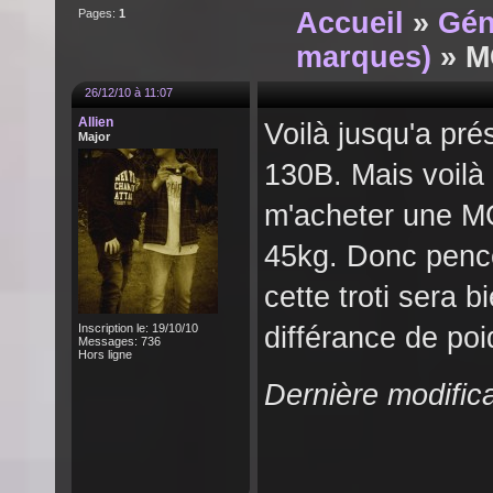
Pages:
1
Accueil
»
Gén
marques)
» M
26/12/10 à 11:07
Allien
Voilà jusqu'a pr
Major
130B. Mais voilà 
m'acheter une MG
45kg. Donc pence
cette troti sera 
Inscription le: 19/10/10
différance de po
Messages: 736
Hors ligne
Dernière modifica