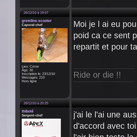
26/12/10 à 19:07
gremlins-scooter
Moi je l ai eu pou
Caporal-chef
poid ca ce sent p
repartit et pour 
Lieu: Corse
Âge: 30
Ride or die !!
Inscription le: 23/12/10
Messages: 210
Hors ligne
26/12/10 à 20:25
thiboté
j'ai le l'ai une a
Sergent-chef
d'accord avec to