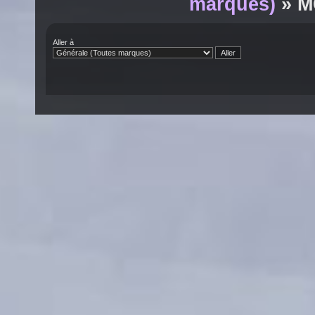
marques)
» M
Aller à