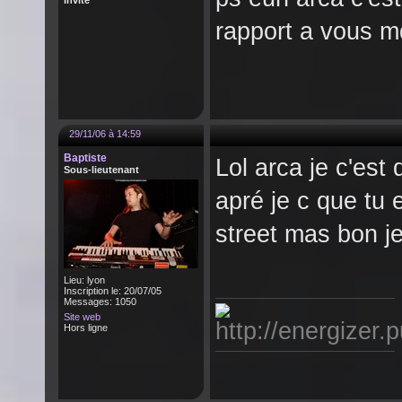
Invité
rapport a vous 
29/11/06 à 14:59
Baptiste
Lol arca je c'est
Sous-lieutenant
apré je c que tu e
street mas bon je
Lieu: lyon
Inscription le: 20/07/05
Messages: 1050
Site web
Hors ligne