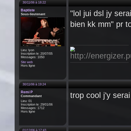
30/11/06 à 18:22
Baptiste
"lol jui dsl jy ser
Sous-lieutenant
bien kk mm" pr t
Lieu: lyon
Inscription le: 20/07/05
Messages: 1050
Site web
Hors ligne
30/11/06 à 19:24
Remi P
trop cool j'y sera
Commandant
Lieu: 01
Inscription le: 29/01/06
Messages: 1712
Hors ligne
01/12/06 à 17:43