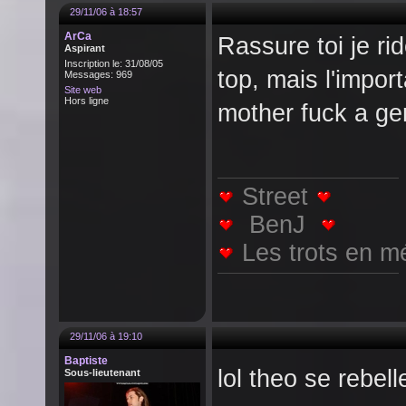
29/11/06 à 18:57
ArCa
Rassure toi je r
Aspirant
Inscription le: 31/08/05
top, mais l'import
Messages: 969
Site web
Hors ligne
mother fuck a gerl
Street
BenJ
Les trots en m
29/11/06 à 19:10
Baptiste
lol theo se rebel
Sous-lieutenant