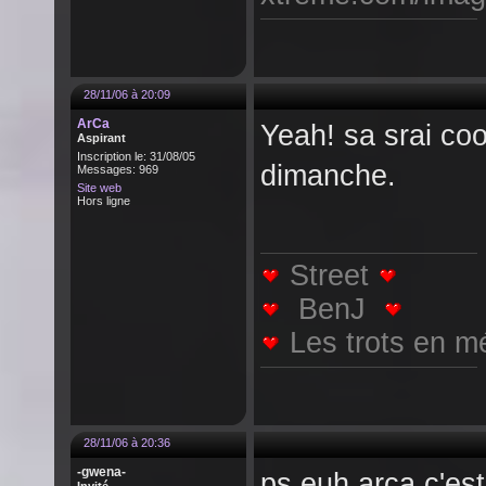
28/11/06 à 20:09
ArCa
Yeah! sa srai cool
Aspirant
Inscription le: 31/08/05
dimanche.
Messages: 969
Site web
Hors ligne
Street
BenJ
Les trots en m
28/11/06 à 20:36
-gwena-
ps euh arca c'est