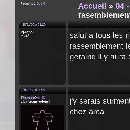
Pages:
1
2
3
…
6
Accueil
»
04 
rasemblemen
28/11/06 à 19:26
-gwena-
salut a tous les 
Invité
rassemblement l
geralnd il y aura 
28/11/06 à 19:27
ThomasObadia
j'y serais surmen
Lieutenant-colonel
chez arca