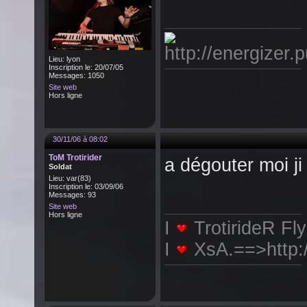
Lieu: lyon
Inscription le: 20/07/05
Messages: 1050
Site web
Hors ligne
30/11/06 à 08:02
ToM Trotirider
a dégouter moi ji 
Soldat
Lieu: var(83)
Inscription le: 03/09/06
Messages: 93
Site web
Hors ligne
I
TrotirideR Fl
I
XsA.==>http:/