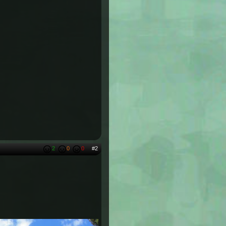
2
0
0
#2