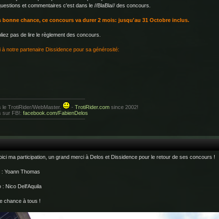
uestions et commentaires c'est dans le //BlaBla// des concours.
s bonne chance, ce concours va durer 2 mois: jusqu'au 31 Octobre inclus.
liez pas de lire le règlement des concours.
 à notre partenaire Dissidence pour sa générosité:
 le TrotiRider/WebMaster.
-
TrotiRider.com
since 2002!
s sur FB!:
facebook.com/FabienDelos
oici ma participation, un grand merci à Delos et Dissidence pour le retour de ses concours !
r : Yoann Thomas
 : Nico Dell'Aquila
 chance à tous !