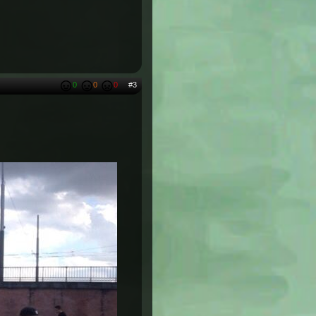
0
0
0
#3