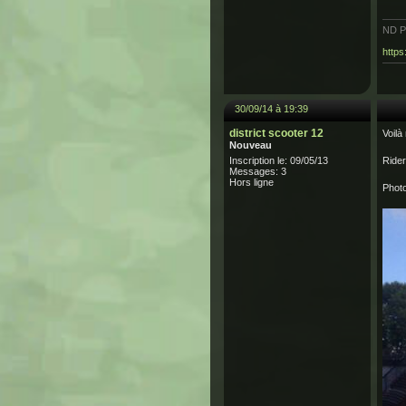
ND Pr
http
30/09/14 à 19:39
district scooter 12
Voilà
Nouveau
Inscription le: 09/05/13
Rider
Messages: 3
Hors ligne
Photo