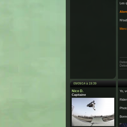
Les q
Alor
N'oub
Merci
Delos
Delo
09/09/14 à 19:39
Nico D.
Yo, v
Capitaine
Ride
Photo
Bonne