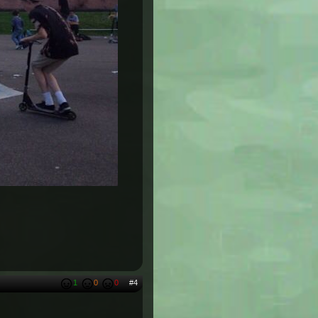
1
0
0
#4