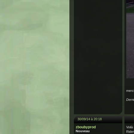
merci
Derni
30/09/14 à 20:18
zboubyprod
Voilà
Nouveau
Rider