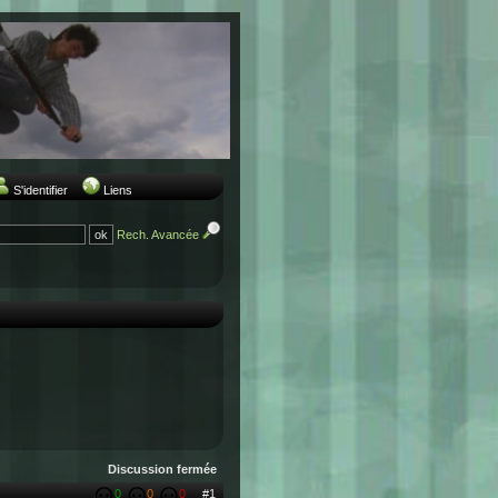
S'identifier
Liens
Rech. Avancée
Discussion fermée
0
0
0
#1