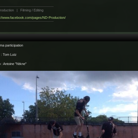
oduction | Filming / Editing
s://www.facebook.com/pages/ND-Production/
 ma participation
 : Tom Lutz
 : Antoine "Ntkne"