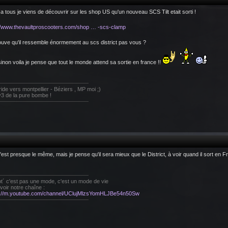
 a tous je viens de découvrir sur les shop US qu'un nouveau SCS Tilt etait sorti !
://www.thevaultproscooters.com/shop … -scs-clamp
ouve qu'il ressemble énormement au scs district pas vous ?
inon voila je pense que tout le monde attend sa sortie en france !!
 ride vers montpellier - Béziers , MP moi ;)
3 de la pure bombe !
'est presque le même, mais je pense qu'il sera mieux que le District, à voir quand il sort en 
ot´ c'est pas une mode, c'est un mode de vie
 voir notre chaîne :
s://m.youtube.com/channel/UClujMlzsYomHLJBe54n50Sw