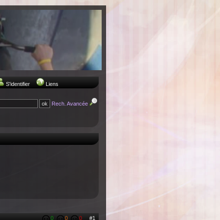
S'identifier
Liens
Rech. Avancée
0
0
0
#1