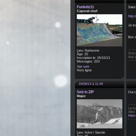
Funkidz11
Salut
Caporal-chef
http
Je tr
Bon s
Lieu: Narbonne
Si tu
Âge: 25
Aos v
Inscription le: 26/10/13
Messages: 203
Site web
Hors ligne
29/08/14 à 11:49
Seb in ZIP
Oui c
Major
La tr
Allez
http
Lieu: Isère / Savoie