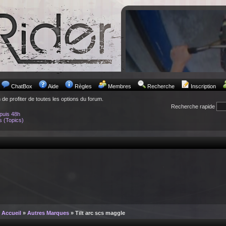
ChatBox
Aide
Règles
Membres
Recherche
Inscription
n de profiter de toutes les options du forum.
Recherche rapide
puis 48h
s (Topics)
Accueil
»
Autres Marques
» Tilt arc scs maggle