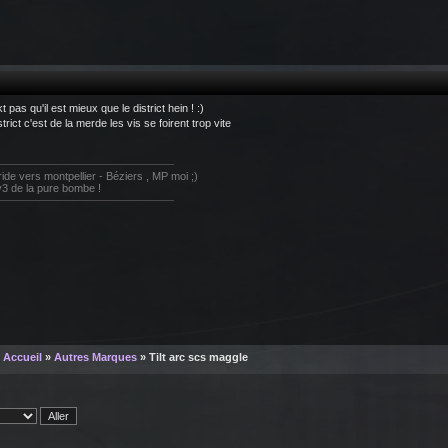
kt pas qu'il est mieux que le district hein ! :)
strict c'est de la merde les vis se foirent trop vite
 ride vers montpellier - Béziers , MP moi ;)
3 de la pure bombe !
Accueil
»
Autres Marques
» Tilt arc scs maggle