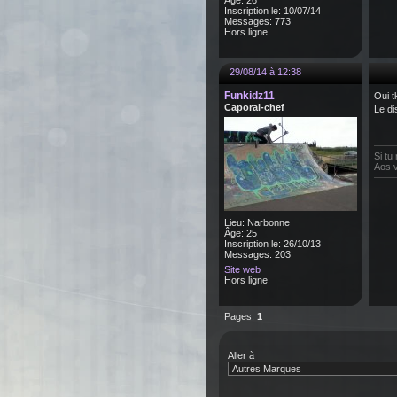
Âge: 26
Inscription le: 10/07/14
Messages: 773
Hors ligne
29/08/14 à 12:38
Funkidz11
Oui t
Caporal-chef
Le di
Si tu
Aos v
Lieu: Narbonne
Âge: 25
Inscription le: 26/10/13
Messages: 203
Site web
Hors ligne
Pages:
1
Aller à