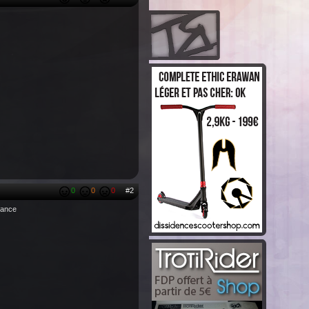
0
0
0
#2
France