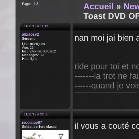
Pages:
1
2
Accueil
»
New
Toast DVD O
11/11/12 à 11:19
alixaosv2
nan moi jai bien 
Sergent
Lieu: martigues
Âge: 26
Inscription le: 06/02/12
Messages: 320
Hors ligne
ride pour toi et non
-------la trot ne fai
------quand je voi
11/11/12 à 22:03
nicolaige67
il vous a couté 
Soldat de 1ere classe