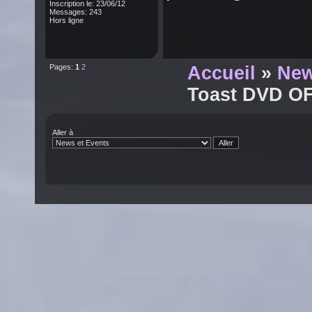
Inscription le: 23/06/12
Messages: 243
Hors ligne
Pages:
1
2
Accueil
»
New
Toast DVD O
Aller à