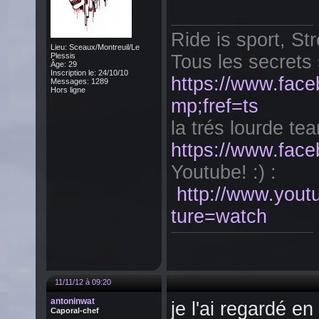
Ride is sport, Str
Lieu: Sceaux/Montreuil/Le
Plessis
Tous les secrets 
Âge: 29
Inscription le: 24/10/10
https://www.fac
Messages: 1289
Hors ligne
mp;fref=ts
la trés lourde tea
https://www.face
Youtube! :) :
http://www.yo
ture=watch
11/11/12 à 09:20
antoninwat
je l'ai regardé e
Caporal-chef