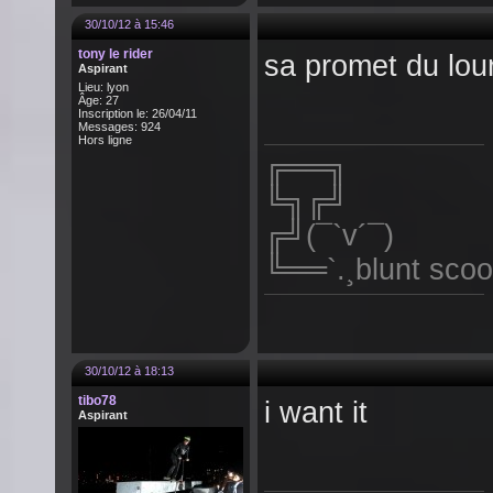
30/10/12 à 15:46
tony le rider
sa promet du lour
Aspirant
Lieu: lyon
Âge: 27
Inscription le: 26/04/11
Messages: 924
Hors ligne
╔══╗
╚╗╔╝
╔╝(¯`v´¯)
╚══`.¸blunt scoo
30/10/12 à 18:13
tibo78
i want it
Aspirant