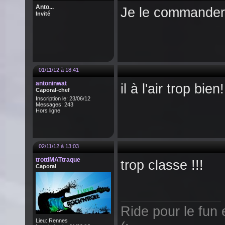
Anto...
Je le commandera
Invité
01/11/12 à 18:41
antoninwat
il à l'air trop bien!!
Caporal-chef
Inscription le: 23/06/12
Messages: 243
Hors ligne
02/11/12 à 13:03
trottiMATtraque
trop classe !!!
Caporal
Ride pour le fun 
Lieu: Rennes