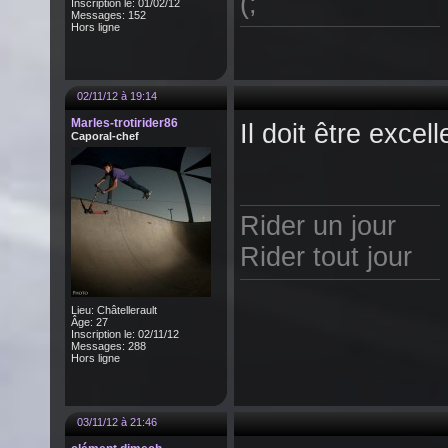
(;
Inscription le: 01/02/12
Messages: 152
Hors ligne
02/11/12 à 19:14
Marles-trotirider86
Il doit être excel
Caporal-chef
Rider un jour
Rider tout jour
Lieu: Châtellerault
Âge: 27
Inscription le: 02/11/12
Messages: 288
Hors ligne
03/11/12 à 21:46