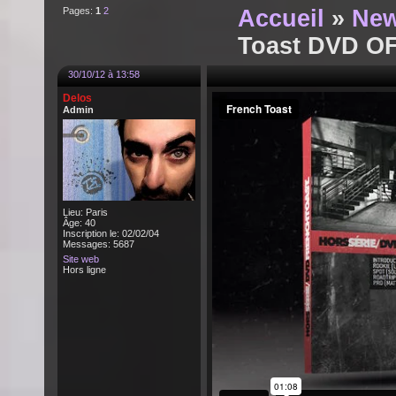
Pages:
1
2
Accueil
»
New
Toast DVD O
30/10/12 à 13:58
Delos
Admin
Lieu: Paris
Âge: 40
Inscription le: 02/02/04
Messages: 5687
Site web
Hors ligne