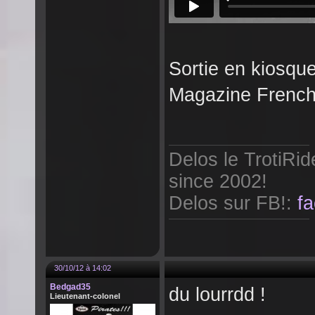
Sortie en kiosqu
Magazine French
Delos le TrotiRi
since 2002!
Delos sur FB!:
f
30/10/12 à 14:02
Bedgad35
du lourrdd !
Lieutenant-colonel