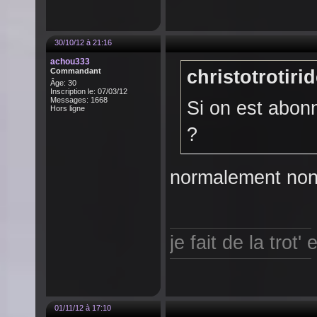
30/10/12 à 21:16
achou333
Commandant
christotrotirid
Âge: 30
Inscription le: 07/03/12
Messages: 1668
Si on est abonn
Hors ligne
?
normalement non p
je fait de la trot
01/11/12 à 17:10