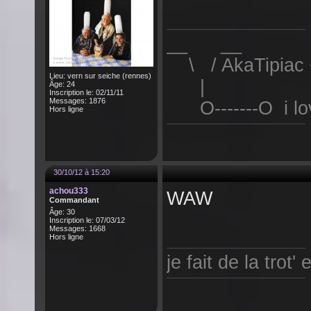
__ __
\ / AkaTipiac 
Lieu: vern sur seiche (rennes)
|
Âge: 24
Inscription le: 02/11/11
Messages: 1876
O-------O i lov
Hors ligne
30/10/12 à 15:20
achou333
WAW
Commandant
Âge: 30
Inscription le: 07/03/12
Messages: 1668
Hors ligne
je fait de la trot