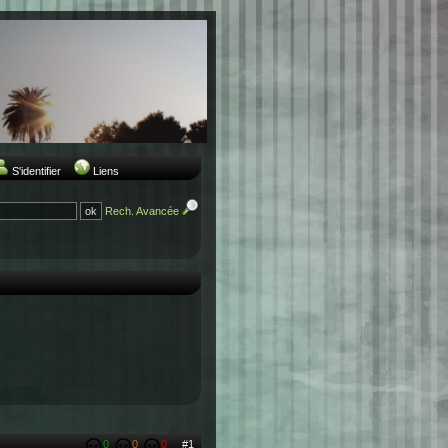
S'identifier
Liens
Rech. Avancée
0
0
0
#1