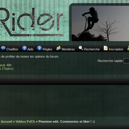
ChatBox
Aide
Règles
Membres
Recherche
Inscription
n de profiter de toutes les options du forum.
Recherche rapide
puis 48h
s (Topics)
Accueil
»
Vidéos Fr/Ch
» Premiere edit. Commentez et liker ! :)