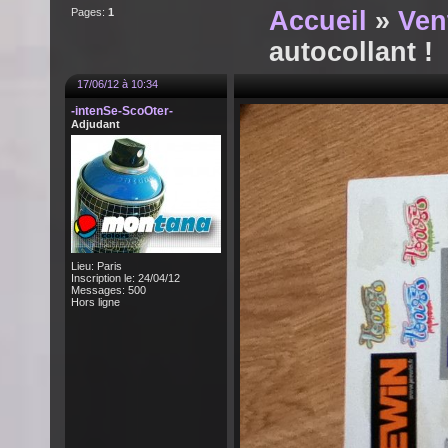
Pages:
1
Accueil
»
Ven
autocollant !
17/06/12 à 10:34
-intenSe-ScoOter-
Adjudant
Lieu: Paris
Inscription le: 24/04/12
Messages: 500
Hors ligne