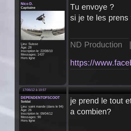
Nico D.
Tu envoye ?
Capitaine
si je te les prens
ND Production | 
Lieu: Suisse
Âge: 28
Inscription le: 22/08/10
Messages: 1437
Hors ligne
https://www.fac
17/06/12 à 10:57
DEPENDENTOFSCOOT
je prend le tout e
Soldat
Lieu: saint mande (dans le 94)
a combien?
Âge: 26
Inscription le: 09/04/12
Messages: 90
Hors ligne