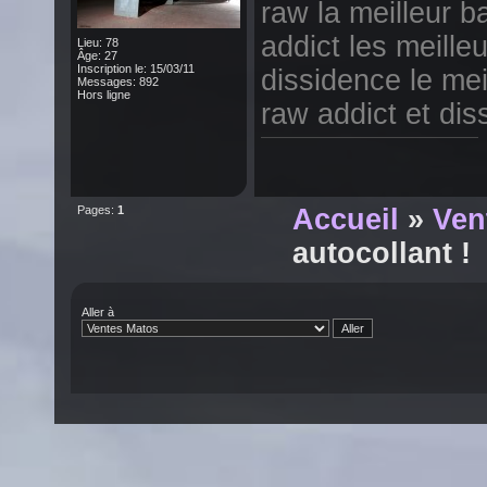
raw la meilleur 
addict les meille
Lieu: 78
Âge: 27
Inscription le: 15/03/11
dissidence le mei
Messages: 892
Hors ligne
raw addict et d
Pages:
1
Accueil
»
Ven
autocollant !
Aller à