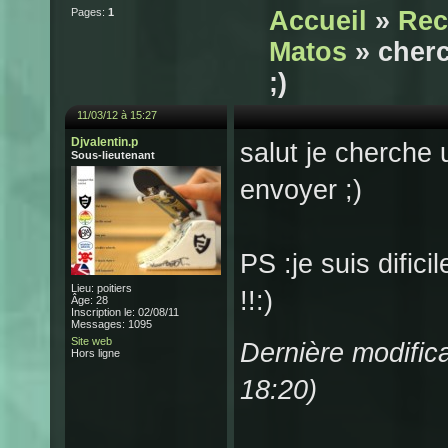
Pages:
1
Accueil
»
Rec
Matos
» cherc
;)
11/03/12 à 15:27
Djvalentin.p
salut je cherche
Sous-lieutenant
envoyer ;)
PS :je suis difici
Lieu: poitiers
!!:)
Âge: 28
Inscription le: 02/08/11
Messages: 1095
Site web
Dernière modifica
Hors ligne
18:20)