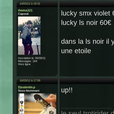
14/03/12 à 19:31
thoma321
lucky smx violet
Caporal
lucky ls noir 60€
dans la ls noir il
une etoile
Inscription le: 06/08/11
Messages: 164
Hors ligne
16/03/12 à 17:59
Djvalentin.p
up!!
Sous-lieutenant
le seul trotirider 