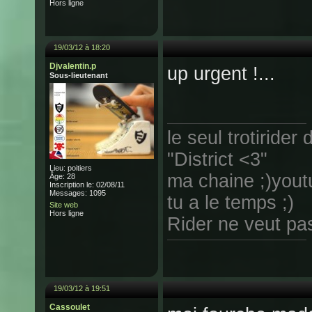
Hors ligne
19/03/12 à 18:20
Djvalentin.p
up urgent !...
Sous-lieutenant
le seul trotirider 
"District <3"
Lieu: poitiers
ma chaine ;)yout
Âge: 28
Inscription le: 02/08/11
Messages: 1095
tu a le temps ;)
Site web
Hors ligne
Rider ne veut pas 
19/03/12 à 19:51
Cassoulet