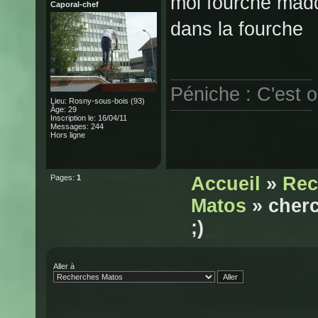
moi fourche madd
Caporal-chef
dans la fourche
Péniche : C'est 
Lieu: Rosny-sous-bois (93)
Âge: 29
Inscription le: 16/04/11
Messages: 244
Hors ligne
Pages:
1
Accueil
»
Rec
Matos
» cherc
;)
Aller à