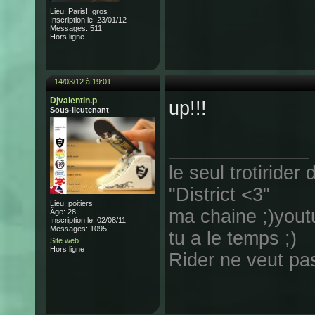
Lieu: Paris!! gros
Inscription le: 23/01/12
Messages: 511
Hors ligne
14/03/12 à 19:01
Djvalentin.p
up!!!
Sous-lieutenant
le seul trotirider 
"District <3"
Lieu: poitiers
ma chaine ;)yout
Âge: 28
Inscription le: 02/08/11
Messages: 1095
tu a le temps ;)
Site web
Hors ligne
Rider ne veut pas 