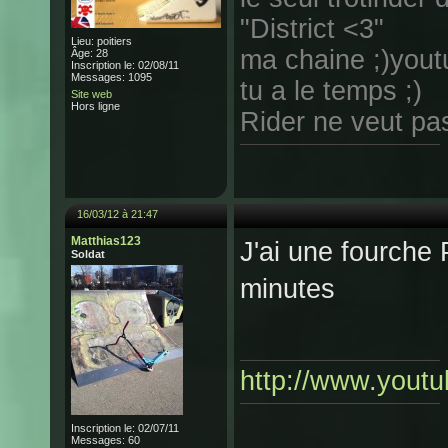
"District <3"
Lieu: poitiers
ma chaine ;)yout
Âge: 28
Inscription le: 02/08/11
Messages: 1095
tu a le temps ;)
Site web
Hors ligne
Rider ne veut pas 
16/03/12 à 21:47
Matthias123
J'ai une fourche
Soldat
minutes
http://www.you
Inscription le: 02/07/11
Messages: 60