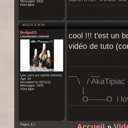
Messages: 1822
Hors ligne
30/11/11 à 08:39
Bedgad35
cool !!! t'est un 
Lieutenant-colonel
vidéo de tuto (c
__ __
Lieu: vern sur seiche (rennes)
Âge: 24
\ / AkaTipiac 
Inscription le: 02/11/11
Messages: 1876
|
Hors ligne
O-------O i lov
Pages:
1
2
Accueil
»
Vid