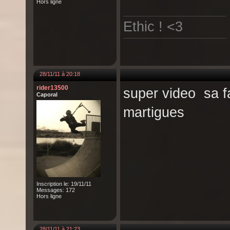
Hors ligne
Ethic ! <3
28/11/11 à 20:18
rider13500
super video sa fa
Caporal
martigues
Inscription le: 19/11/11
Messages: 172
Hors ligne
28/11/11 à 21:23