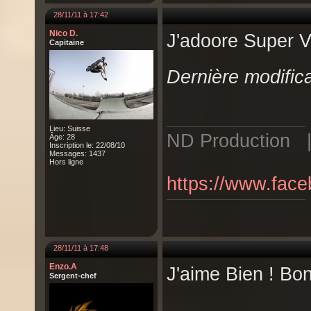
28/11/11 à 17:42
Nico D.
J'adoore Super 
Capitaine
Dernière modifica
Lieu: Suisse
ND Production | 
Âge: 28
Inscription le: 22/08/10
Messages: 1437
Hors ligne
https://www.fac
28/11/11 à 17:48
Enzo.A
J'aime Bien ! Bo
Sergent-chef