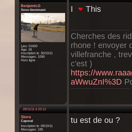
Benjamin.G
I
This
Sous-lieutenant
Cherches des ride
rhone ! envoyer d
Lieu: 01600
Âge: 28
villefranche , tr
Inscription le: 30/10/11
Messages: 1090
Hors ligne
c'est )
https://www.raaa
aWwuZnI%3D
Po
28/11/11 à 20:12
Skera
tu est de ou ?
Caporal
Inscription le: 09/10/11
Messages: 185