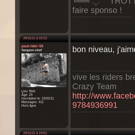
╚══`.¸. ` TROTT
faire sponso !
28/11/11 à 19:22
paul-rider-56
bon niveau, j'aime
Sergent-chef
vive les riders br
Crazy Team
Lieu: Belz
http://www.face
Âge: 29
Inscription le: 15/02/11
Messages: 411
9784936991
Hors ligne
28/11/11 à 19:51