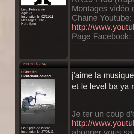
Montages vidéo d
Lieu: Pélissanne
Âge: 27
Chaine Youtube:
Inscription le: 02/11/11
Messages: 1326
Hors ligne
http://www.yout
Page Facebook:
29/11/11 à 22:47
LGbreizh
j'aime la musique 
Lieutenant-colonel
et le level ba ya
Je ter un coup d'o
http://www.youtu
Lieu: près de lorient
abonner vous sa fa
Inscription le: 27/05/11