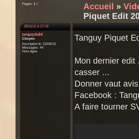
Pages:
1
2
Accueil
»
Vid
Piquet Edit 2
28/11/11 à 17:18
tanguydu84
Tanguy Piquet Ed
Citoyen
Inscription le: 22/08/10
Messages: 44
Hors ligne
Mon dernier edit 
casser ...
Donner vaut avis
Facebook : Tangu
A faire tourner S