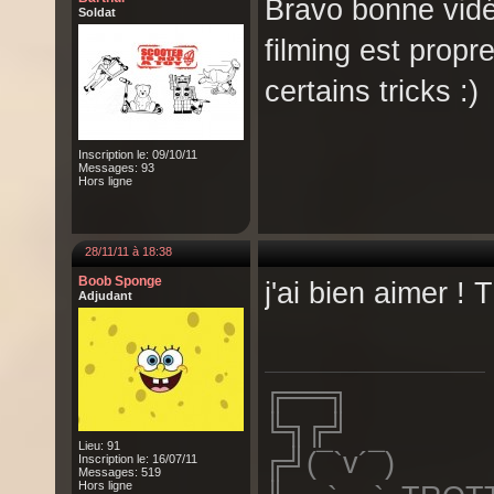
Bravo bonne vidéo
Soldat
filming est propre
certains tricks :)
Inscription le: 09/10/11
Messages: 93
Hors ligne
28/11/11 à 18:38
Boob Sponge
j'ai bien aimer ! T
Adjudant
╔══╗
╚╗╔╝
Lieu: 91
╔╝(¯`v´¯)
Inscription le: 16/07/11
Messages: 519
Hors ligne