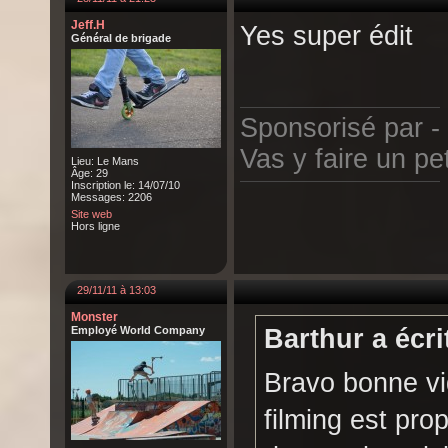
Jeff.H
Yes super édit
Général de brigade
Sponsorisé par -
Vas y faire un peti
Lieu: Le Mans
Âge: 29
Inscription le: 14/07/10
Messages: 2206
Site web
Hors ligne
29/11/11 à 13:03
Monster
Employé World Company
Barthur a écri
Bravo bonne vid
filming est prop