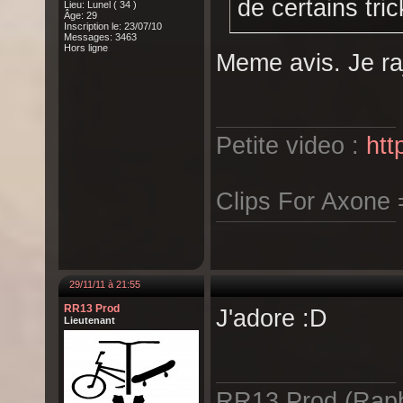
de certains tric
Lieu: Lunel ( 34 )
Âge: 29
Inscription le: 23/07/10
Messages: 3463
Hors ligne
Meme avis. Je ra
Petite video :
htt
Clips For Axone
29/11/11 à 21:55
RR13 Prod
J'adore :D
Lieutenant
RR13 Prod (Raph